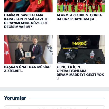
HAKİM VE SAVCI ATAMA
ALARMLARI KURUN .ÇORBA
KARARLARI RESMİ GAZETE
DA HAZIR HAYDİ MAÇA...
DE YAYIMLANDI. DÜZCE DE
DEĞİŞİM VAR MI?
BAŞKAN ÜNAL DAN MÜSİAD
GENÇLER İÇİN
A ZİYARET..
OPERASYONLARA
DEVAM.MADDEYE GEÇİT YOK
.!
Yorumlar