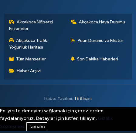
Akçakoca Nöbetçi
Akçakoca Hava Durumu
Eczaneler
Akçakoca Trafik
Puan Durumu ve Fikstür
Yoğunluk Haritası
Tüm Manşetler
Son Dakika Haberleri
Haber Arşivi
Haber Yazılımı:
TE Bilişim
En iyi site deneyimi sağlamak için çerezlerden
faydalanıyoruz. Detaylar için lütfen tıklayın.
Gizlilik
Sözleşmesi
Tamam