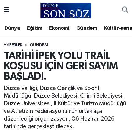
Foto Galeri
Akçakoca Nöbetçi Eczaneler
Dünya
Eğitim
Ekonomi
Gündem
Kültür-sana
Gizlilik Sözleşmesi
Akçakoca Hava Durumu
HABERLER
GÜNDEM
İletişim
Akçakoca Trafik Yoğunluk Haritası
TARİHİ İPEK YOLU TRAİL
KOŞUSU İÇİN GERİ SAYIM
Künye
Süper Lig Puan Durumu ve Fikstür
BAŞLADI.
Video Galeri
Tüm Manşetler
Düzce Valiliği, Düzce Gençlik ve Spor İl
Müdürlüğü, Düzce Belediyesi, Çilimli Belediyesi,
Son Dakika Haberleri
Düzce Üniversitesi, İl Kültür ve Turizm Müdürlüğü
ve Atletizm Federasyonu’nun ortaklaşa
Haber Arşivi
düzenlediği organizasyon, 06 Haziran 2026
tarihinde gerçekleştirilecek.