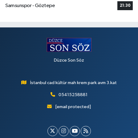
Samsunspor - Göztepe
21:30
Düzce Son Söz
İstanbul cad kültür mah krem park avm 3.kat
05415258881
[email protected]