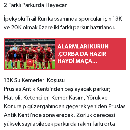
2 Farklı Parkurda Heyecan
İpekyolu Trail Run kapsamında sporcular için 13K
ve 20K olmak üzere iki farklı parkur hazırlandı.
ALARMLARI KURUN
.ÇORBA DA HAZIR
HAYDİ MAÇA...
13K Su Kemerleri Koşusu
Prusias Antik Kenti’nden başlayacak parkur;
Hatipli, Ketenciler, Kemer Kasım, Yörük ve
Konuralp güzergahından geçerek yeniden Prusias
Antik Kenti’nde sona erecek. Zorluk derecesi
yüksek sayılabilecek parkurda rakım farkı orta