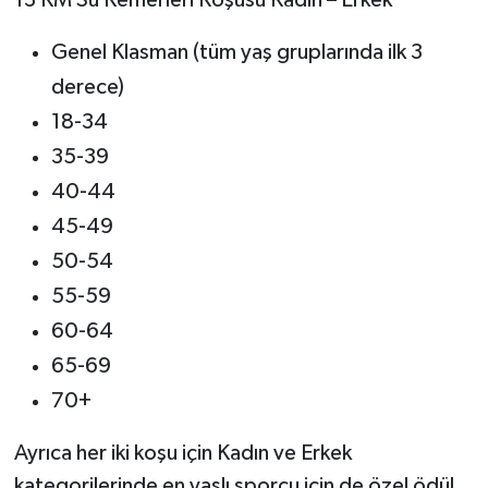
13 KM Su Kemerleri Koşusu Kadın – Erkek
Genel Klasman (tüm yaş gruplarında ilk 3
derece)
18-34
35-39
40-44
45-49
50-54
55-59
60-64
65-69
70+
Ayrıca her iki koşu için Kadın ve Erkek
kategorilerinde en yaşlı sporcu için de özel ödül