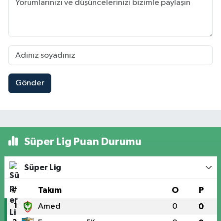
Gönder
Süper Lig Puan Durumu
Süper Lig
#
Takım
O
P
1
Amed
0
0