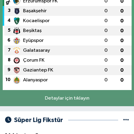
2
Erzurumspor FK
0
0
3
Başakşehir
0
0
4
Kocaelispor
0
0
5
Beşiktaş
0
0
6
Eyüpspor
0
0
7
Galatasaray
0
0
8
Çorum FK
0
0
9
Gaziantep FK
0
0
10
Alanyaspor
0
0
Detaylar için tıklayın
Süper Lig Fikstür