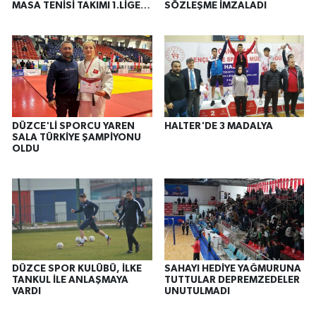
MASA TENİSİ TAKIMI 1.LİGE
SÖZLEŞME İMZALADI
YÜKSELDİ
DÜZCE'Lİ SPORCU YAREN
HALTER'DE 3 MADALYA
SALA TÜRKİYE ŞAMPİYONU
OLDU
DÜZCE SPOR KULÜBÜ, İLKE
SAHAYI HEDİYE YAĞMURUNA
TANKUL İLE ANLAŞMAYA
TUTTULAR DEPREMZEDELER
VARDI
UNUTULMADI