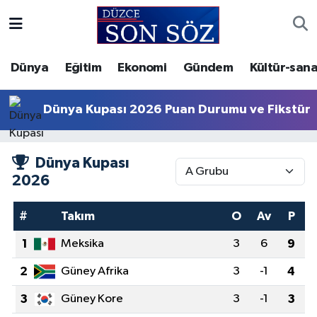
Foto Galeri
Akçakoca Nöbetçi Eczaneler
Dünya
Eğitim
Ekonomi
Gündem
Kültür-sana
Gizlilik Sözleşmesi
Akçakoca Hava Durumu
Dünya Kupası 2026 Puan Durumu ve Fikstür
İletişim
Akçakoca Trafik Yoğunluk Haritası
Dünya Kupası
Künye
Süper Lig Puan Durumu ve Fikstür
2026
Video Galeri
Tüm Manşetler
#
Takım
O
Av
P
Son Dakika Haberleri
1
Meksika
3
6
9
Haber Arşivi
2
Güney Afrika
3
-1
4
3
Güney Kore
3
-1
3