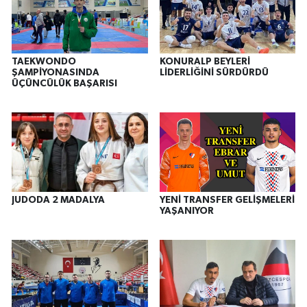
TAEKWONDO
KONURALP BEYLERİ
ŞAMPİYONASINDA
LİDERLİĞİNİ SÜRDÜRDÜ
ÜÇÜNCÜLÜK BAŞARISI
JUDODA 2 MADALYA
YENİ TRANSFER GELİŞMELERİ
YAŞANIYOR