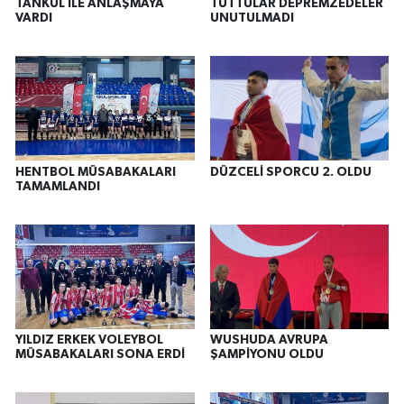
TANKUL İLE ANLAŞMAYA
TUTTULAR DEPREMZEDELER
VARDI
UNUTULMADI
HENTBOL MÜSABAKALARI
DÜZCELİ SPORCU 2. OLDU
TAMAMLANDI
YILDIZ ERKEK VOLEYBOL
WUSHUDA AVRUPA
MÜSABAKALARI SONA ERDİ
ŞAMPİYONU OLDU