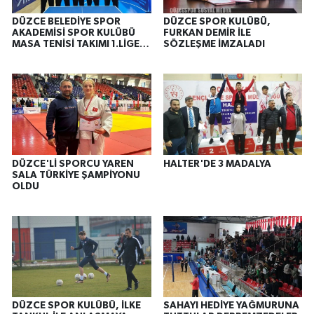
DÜZCE BELEDİYE SPOR
DÜZCE SPOR KULÜBÜ,
AKADEMİSİ SPOR KULÜBÜ
FURKAN DEMİR İLE
MASA TENİSİ TAKIMI 1.LİGE
SÖZLEŞME İMZALADI
YÜKSELDİ
DÜZCE'Lİ SPORCU YAREN
HALTER'DE 3 MADALYA
SALA TÜRKİYE ŞAMPİYONU
OLDU
DÜZCE SPOR KULÜBÜ, İLKE
SAHAYI HEDİYE YAĞMURUNA