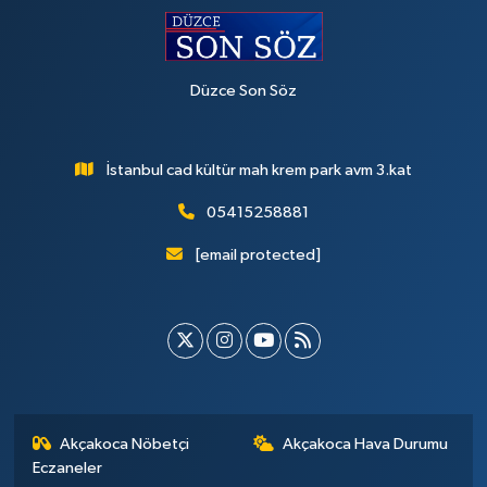
Düzce Son Söz
İstanbul cad kültür mah krem park avm 3.kat
05415258881
[email protected]
Akçakoca Nöbetçi
Akçakoca Hava Durumu
Eczaneler