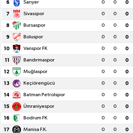
6
Sarıyer
0
0
0
7
Sivasspor
0
0
0
8
Bursaspor
0
0
0
9
Boluspor
0
0
0
10
Vanspor FK
0
0
0
11
Bandırmaspor
0
0
0
12
Muğlaspor
0
0
0
13
Keçiörengücü
0
0
0
14
Batman Petrolspor
0
0
0
15
Ümraniyespor
0
0
0
16
Bodrum FK
0
0
0
17
Manisa F.K.
0
0
0