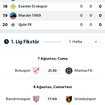
18
Esenler Erokspor
0
0
0
19
Mardin 1969
0
0
0
20
Iğdır FK
0
0
0
1. Lig Fikstür
7 Ağustos, Cuma
Boluspor
Manisa F.K.
21:30
8 Ağustos, Cumartesi
Bandırmaspor
İstanbulspor
17:00