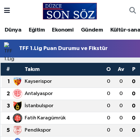
Foto Galeri
Akçakoca Nöbetçi Eczaneler
Dünya
Eğitim
Ekonomi
Gündem
Kültür-sana
Gizlilik Sözleşmesi
Akçakoca Hava Durumu
TFF 1.Lig Puan Durumu ve Fikstür
İletişim
Akçakoca Trafik Yoğunluk Haritası
#
Takım
O
Av
P
Künye
Süper Lig Puan Durumu ve Fikstür
1
Kayserispor
0
0
0
Video Galeri
Tüm Manşetler
2
Antalyaspor
0
0
0
Son Dakika Haberleri
3
İstanbulspor
0
0
0
4
Fatih Karagümrük
0
0
0
Haber Arşivi
5
Pendikspor
0
0
0