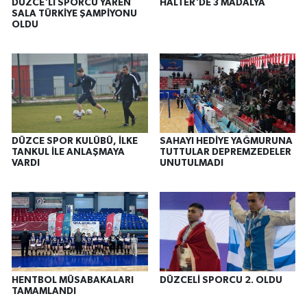
DÜZCE'Lİ SPORCU YAREN
HALTER'DE 3 MADALYA
SALA TÜRKİYE ŞAMPİYONU
OLDU
DÜZCE SPOR KULÜBÜ, İLKE
SAHAYI HEDİYE YAĞMURUNA
TANKUL İLE ANLAŞMAYA
TUTTULAR DEPREMZEDELER
VARDI
UNUTULMADI
HENTBOL MÜSABAKALARI
DÜZCELİ SPORCU 2. OLDU
TAMAMLANDI