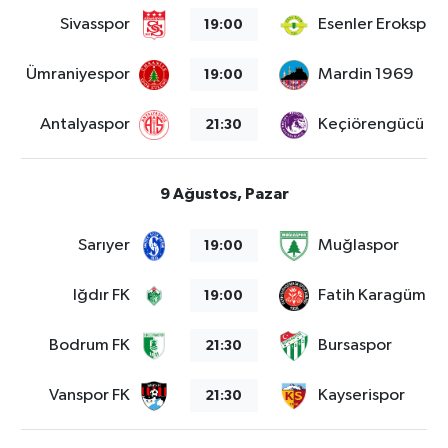
Sivasspor
Esenler Erokspor
19:00
Ümraniyespor
Mardin 1969
19:00
Antalyaspor
Keçiörengücü
21:30
9 Ağustos, Pazar
Sarıyer
Muğlaspor
19:00
Iğdır FK
Fatih Karagümrü
19:00
Bodrum FK
Bursaspor
21:30
Vanspor FK
Kayserispor
21:30