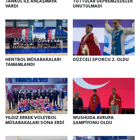
TANKUL İLE ANLAŞMAYA
TUTTULAR DEPREMZEDELER
VARDI
UNUTULMADI
HENTBOL MÜSABAKALARI
DÜZCELİ SPORCU 2. OLDU
TAMAMLANDI
YILDIZ ERKEK VOLEYBOL
WUSHUDA AVRUPA
MÜSABAKALARI SONA ERDİ
ŞAMPİYONU OLDU