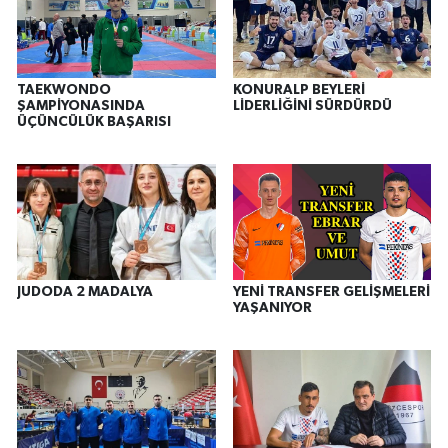
TAEKWONDO
KONURALP BEYLERİ
ŞAMPİYONASINDA
LİDERLİĞİNİ SÜRDÜRDÜ
ÜÇÜNCÜLÜK BAŞARISI
JUDODA 2 MADALYA
YENİ TRANSFER GELİŞMELERİ
YAŞANIYOR