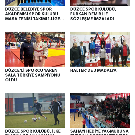
DÜZCE BELEDİYE SPOR
DÜZCE SPOR KULÜBÜ,
AKADEMİSİ SPOR KULÜBÜ
FURKAN DEMİR İLE
MASA TENİSİ TAKIMI 1.LİGE
SÖZLEŞME İMZALADI
YÜKSELDİ
DÜZCE'Lİ SPORCU YAREN
HALTER'DE 3 MADALYA
SALA TÜRKİYE ŞAMPİYONU
OLDU
DÜZCE SPOR KULÜBÜ, İLKE
SAHAYI HEDİYE YAĞMURUNA