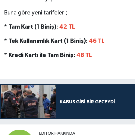
Buna göre yeni tarifeler ;
* Tam Kart (1 Biniş):
42 TL
* Tek Kullanımlık Kart (1 Biniş):
46 TL
* Kredi Kartı ile Tam Biniş:
48 TL
KABUS GİBİ BİR GECEYDİ
EDITÖR HAKKINDA