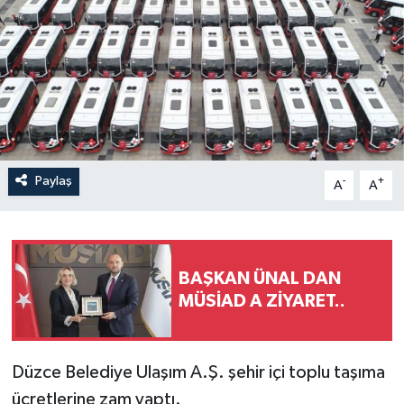
Paylaş
-
+
A
A
BAŞKAN ÜNAL DAN
MÜSİAD A ZİYARET..
Düzce Belediye Ulaşım A.Ş. şehir içi toplu taşıma
ücretlerine zam yaptı.