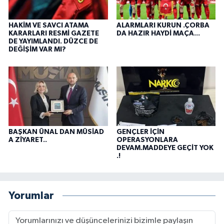
HAKİM VE SAVCI ATAMA
ALARMLARI KURUN .ÇORBA
KARARLARI RESMİ GAZETE
DA HAZIR HAYDİ MAÇA...
DE YAYIMLANDI. DÜZCE DE
DEĞİŞİM VAR MI?
BAŞKAN ÜNAL DAN MÜSİAD
GENÇLER İÇİN
A ZİYARET..
OPERASYONLARA
DEVAM.MADDEYE GEÇİT YOK
.!
Yorumlar