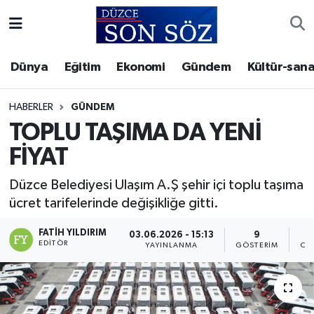
Foto Galeri
Akçakoca Nöbetçi Eczaneler
Dünya
Eğitim
Ekonomi
Gündem
Kültür-sana
Gizlilik Sözleşmesi
Akçakoca Hava Durumu
HABERLER
GÜNDEM
İletişim
Akçakoca Trafik Yoğunluk Haritası
TOPLU TAŞIMA DA YENİ
FİYAT
Künye
Süper Lig Puan Durumu ve Fikstür
Düzce Belediyesi Ulaşım A.Ş şehir içi toplu taşıma
Video Galeri
Tüm Manşetler
ücret tarifelerinde değişikliğe gitti.
Son Dakika Haberleri
FATIH YILDIRIM
03.06.2026 - 15:13
9
EDITÖR
YAYINLANMA
GÖSTERIM
OK
Haber Arşivi