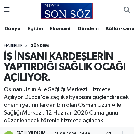
Foto Galeri
Akçakoca Nöbetçi Eczaneler
Dünya
Eğitim
Ekonomi
Gündem
Kültür-sana
Gizlilik Sözleşmesi
Akçakoca Hava Durumu
HABERLER
GÜNDEM
İletişim
Akçakoca Trafik Yoğunluk Haritası
İŞ İNSANI KARDEŞLERİN
YAPTIRDIĞI SAĞLIK OCAĞI
Künye
Süper Lig Puan Durumu ve Fikstür
AÇILIYOR.
Video Galeri
Tüm Manşetler
Osman Uzun Aile Sağlığı Merkezi Hizmete
Açılıyor Düzce’de sağlık altyapısını güçlendirecek
Son Dakika Haberleri
önemli yatırımlardan biri olan Osman Uzun Aile
Sağlığı Merkezi, 12 Haziran 2026 Cuma günü
Haber Arşivi
düzenlenecek törenle hizmete açılacak
FATIH YILDIRIM