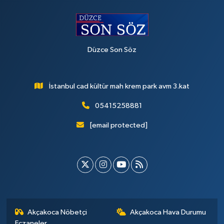
Düzce Son Söz
İstanbul cad kültür mah krem park avm 3.kat
05415258881
[email protected]
Akçakoca Nöbetçi
Akçakoca Hava Durumu
Eczaneler