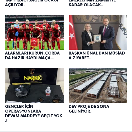
YAPTIRDIĞI SAĞLIK OCAĞI
EMEKLİSİNİN ZAMMI NE
AÇILIYOR.
KADAR OLACAK..
ALARMLARI KURUN .ÇORBA
BAŞKAN ÜNAL DAN MÜSİAD
DA HAZIR HAYDİ MAÇA...
A ZİYARET..
GENÇLER İÇİN
DEV PROJE DE SONA
OPERASYONLARA
GELİNİYOR..
DEVAM.MADDEYE GEÇİT YOK
.!