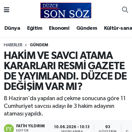
Foto Galeri
Akçakoca Nöbetçi Eczaneler
Dünya
Eğitim
Ekonomi
Gündem
Kültür-sana
Gizlilik Sözleşmesi
Akçakoca Hava Durumu
HABERLER
GÜNDEM
İletişim
Akçakoca Trafik Yoğunluk Haritası
HAKİM VE SAVCI ATAMA
KARARLARI RESMİ GAZETE
Künye
Süper Lig Puan Durumu ve Fikstür
DE YAYIMLANDI. DÜZCE DE
Video Galeri
Tüm Manşetler
DEĞİŞİM VAR MI?
Son Dakika Haberleri
8 Haziran'da yapılan ad çekme sonucuna göre 11
Cumhuriyet savcısı adayı ile 3 hakim adayının
Haber Arşivi
ataması yapıldı.
FATIH YILDIRIM
10.06.2026 - 10:13
93
EDITÖR
YAYINLANMA
GÖSTERIM
OK