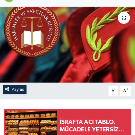
Paylaş
-
+
A
A
İSRAFTA ACI TABLO.
MÜCADELE YETERSİZ...