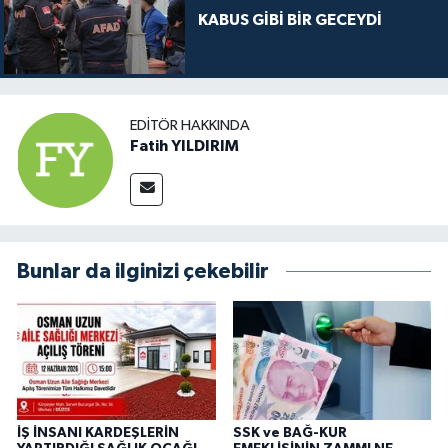
KABUS GİBİ BİR GECEYDİ
EDITÖR HAKKINDA
Fatih YILDIRIM
Bunlar da ilginizi çekebilir
İŞ İNSANI KARDEŞLERİN
SSK ve BAĞ-KUR