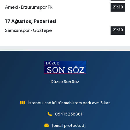
Amed - Erzurumspor FK
21:30
17 Ağustos, Pazartesi
Samsunspor - Göztepe
21:30
Düzce Son Söz
İstanbul cad kültür mah krem park avm 3.kat
05415258881
[email protected]