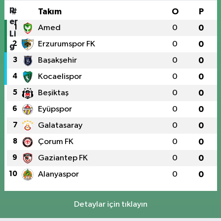
#
Takım
O
P
1
Amed
0
0
2
Erzurumspor FK
0
0
3
Başakşehir
0
0
4
Kocaelispor
0
0
5
Beşiktaş
0
0
6
Eyüpspor
0
0
7
Galatasaray
0
0
8
Çorum FK
0
0
9
Gaziantep FK
0
0
10
Alanyaspor
0
0
Detaylar için tıklayın