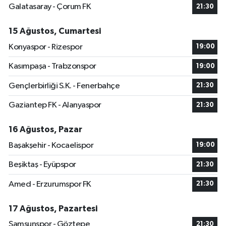
Galatasaray - Çorum FK
21:30
15 Ağustos, Cumartesi
Konyaspor - Rizespor
19:00
Kasımpaşa - Trabzonspor
19:00
Gençlerbirliği S.K. - Fenerbahçe
21:30
Gaziantep FK - Alanyaspor
21:30
16 Ağustos, Pazar
Başakşehir - Kocaelispor
19:00
Beşiktaş - Eyüpspor
21:30
Amed - Erzurumspor FK
21:30
17 Ağustos, Pazartesi
Samsunspor - Göztepe
21:30