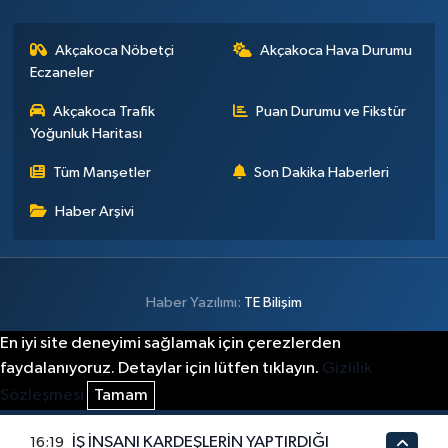
Akçakoca Nöbetçi
Akçakoca Hava Durumu
Eczaneler
Akçakoca Trafik
Puan Durumu ve Fikstür
Yoğunluk Haritası
Tüm Manşetler
Son Dakika Haberleri
Haber Arşivi
Haber Yazılımı:
TE Bilişim
En iyi site deneyimi sağlamak için çerezlerden
faydalanıyoruz. Detaylar için lütfen tıklayın.
Gizlilik
Sözleşmesi
Tamam
İŞ İNSANI KARDEŞLERİN YAPTIRDIĞI
16:19