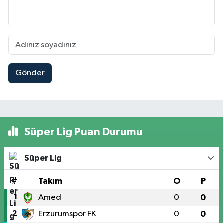
Gönder
Süper Lig Puan Durumu
Süper Lig
#
Takım
O
P
1
Amed
0
0
2
Erzurumspor FK
0
0