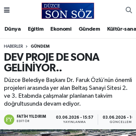
Foto Galeri
Akçakoca Nöbetçi Eczaneler
Dünya
Eğitim
Ekonomi
Gündem
Kültür-sana
Gizlilik Sözleşmesi
Akçakoca Hava Durumu
HABERLER
GÜNDEM
İletişim
Akçakoca Trafik Yoğunluk Haritası
DEV PROJE DE SONA
GELİNİYOR..
Künye
Süper Lig Puan Durumu ve Fikstür
Düzce Belediye Başkanı Dr. Faruk Özlü’nün önemli
Video Galeri
Tüm Manşetler
projeleri arasında yer alan Beltaş Sanayi Sitesi 2.
ve 3. Etabında çalışmalar planlanan takvim
Son Dakika Haberleri
doğrultusunda devam ediyor.
Haber Arşivi
FATIH YILDIRIM
03.06.2026 - 15:57
03.06.2026 - 16
EDITÖR
YAYINLANMA
GÜNCELLEME