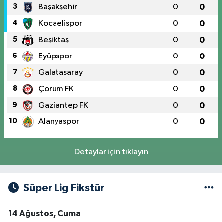
3
Başakşehir
0
0
4
Kocaelispor
0
0
5
Beşiktaş
0
0
6
Eyüpspor
0
0
7
Galatasaray
0
0
8
Çorum FK
0
0
9
Gaziantep FK
0
0
10
Alanyaspor
0
0
Detaylar için tıklayın
Süper Lig Fikstür
14 Ağustos, Cuma