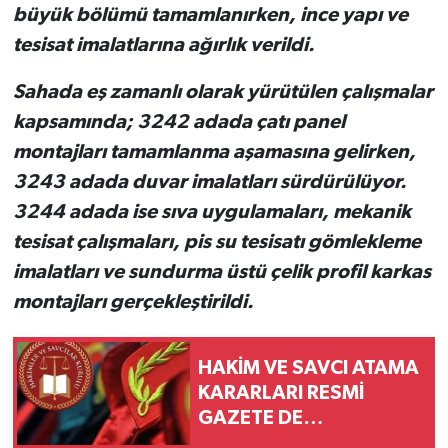
büyük bölümü tamamlanırken, ince yapı ve
tesisat imalatlarına ağırlık verildi.
Sahada eş zamanlı olarak yürütülen çalışmalar
kapsamında; 3242 adada çatı panel
montajları tamamlanma aşamasına gelirken,
3243 adada duvar imalatları sürdürülüyor.
3244 adada ise sıva uygulamaları, mekanik
tesisat çalışmaları, pis su tesisatı gömlekleme
imalatları ve sundurma üstü çelik profil karkas
montajları gerçekleştirildi.
HAKİM VE SAVCI ATAMA
KARARLARI RESMİ
GAZETE DE
YAYIMLANDI. DÜZCE DE