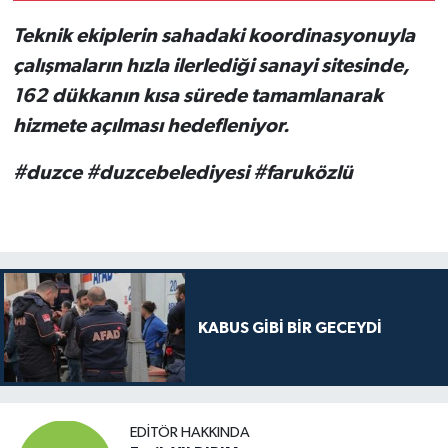
DEĞİŞİM VAR MI?
Teknik ekiplerin sahadaki koordinasyonuyla
çalışmaların hızla ilerlediği sanayi sitesinde,
162 dükkanın kısa sürede tamamlanarak
hizmete açılması hedefleniyor.
#duzce #duzcebelediyesi #faruközlü
KABUS GİBİ BİR GECEYDİ
EDITÖR HAKKINDA