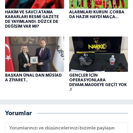
HAKİM VE SAVCI ATAMA
ALARMLARI KURUN .ÇORBA
KARARLARI RESMİ GAZETE
DA HAZIR HAYDİ MAÇA...
DE YAYIMLANDI. DÜZCE DE
DEĞİŞİM VAR MI?
BAŞKAN ÜNAL DAN MÜSİAD
GENÇLER İÇİN
A ZİYARET..
OPERASYONLARA
DEVAM.MADDEYE GEÇİT YOK
.!
Yorumlar