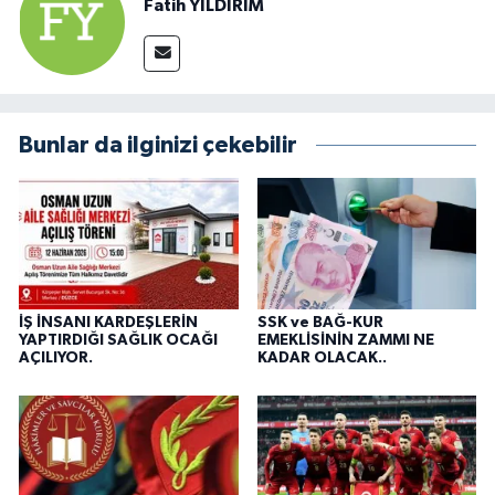
Fatih YILDIRIM
Bunlar da ilginizi çekebilir
İŞ İNSANI KARDEŞLERİN
SSK ve BAĞ-KUR
YAPTIRDIĞI SAĞLIK OCAĞI
EMEKLİSİNİN ZAMMI NE
AÇILIYOR.
KADAR OLACAK..