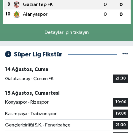
9
Gaziantep FK
0
0
10
Alanyaspor
0
0
Detaylar için tıklayın
Süper Lig Fikstür
14 Ağustos, Cuma
Galatasaray - Çorum FK
21:30
15 Ağustos, Cumartesi
Konyaspor - Rizespor
19:00
Kasımpaşa - Trabzonspor
19:00
Gençlerbirliği S.K. - Fenerbahçe
21:30