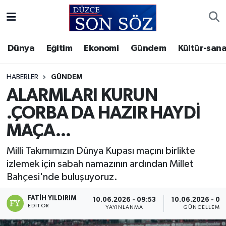
Foto Galeri
Akçakoca Nöbetçi Eczaneler
Dünya
Eğitim
Ekonomi
Gündem
Kültür-sana
Gizlilik Sözleşmesi
Akçakoca Hava Durumu
HABERLER
GÜNDEM
İletişim
Akçakoca Trafik Yoğunluk Haritası
ALARMLARI KURUN
.ÇORBA DA HAZIR HAYDİ
Künye
Süper Lig Puan Durumu ve Fikstür
MAÇA...
Video Galeri
Tüm Manşetler
Milli Takımımızın Dünya Kupası maçını birlikte
izlemek için sabah namazının ardından Millet
Son Dakika Haberleri
Bahçesi'nde buluşuyoruz.
Haber Arşivi
FATIH YILDIRIM
10.06.2026 - 09:53
10.06.2026 - 09
EDITÖR
YAYINLANMA
GÜNCELLEME