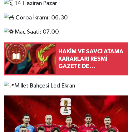
14 Haziran Pazar
Çorba İkramı: 06.30
Maç Saati: 07.00
HAKİM VE SAVCI ATAMA
KARARLARI RESMİ
GAZETE DE
YAYIMLANDI. DÜZCE DE
DEĞİŞİM VAR MI?
Millet Bahçesi Led Ekran