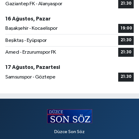
Gaziantep FK - Alanyaspor
21:30
16 Ağustos, Pazar
Başakşehir - Kocaelispor
19:00
Beşiktaş - Eyüpspor
21:30
Amed - Erzurumspor FK
21:30
17 Ağustos, Pazartesi
Samsunspor - Göztepe
21:30
Düzce Son Söz