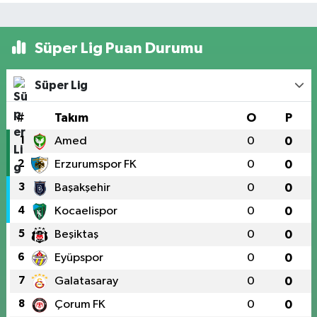
Süper Lig Puan Durumu
Süper Lig
#
Takım
O
P
1
Amed
0
0
2
Erzurumspor FK
0
0
3
Başakşehir
0
0
4
Kocaelispor
0
0
5
Beşiktaş
0
0
6
Eyüpspor
0
0
7
Galatasaray
0
0
8
Çorum FK
0
0