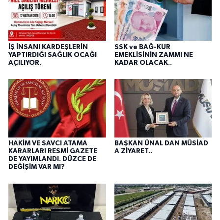
İŞ İNSANI KARDEŞLERİN
SSK ve BAĞ-KUR
YAPTIRDIĞI SAĞLIK OCAĞI
EMEKLİSİNİN ZAMMI NE
AÇILIYOR.
KADAR OLACAK..
HAKİM VE SAVCI ATAMA
BAŞKAN ÜNAL DAN MÜSİAD
KARARLARI RESMİ GAZETE
A ZİYARET..
DE YAYIMLANDI. DÜZCE DE
DEĞİŞİM VAR MI?