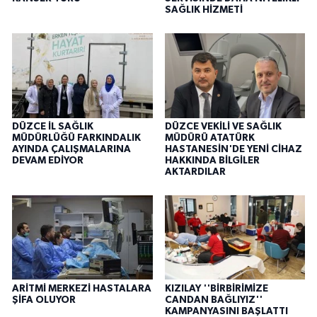
SAĞLIK HİZMETİ
DÜZCE İL SAĞLIK
DÜZCE VEKİLİ VE SAĞLIK
MÜDÜRLÜĞÜ FARKINDALIK
MÜDÜRÜ ATATÜRK
AYINDA ÇALIŞMALARINA
HASTANESİN'DE YENİ CİHAZ
DEVAM EDİYOR
HAKKINDA BİLGİLER
AKTARDILAR
ARİTMİ MERKEZİ HASTALARA
KIZILAY ''BİRBİRİMİZE
ŞİFA OLUYOR
CANDAN BAĞLIYIZ''
KAMPANYASINI BAŞLATTI