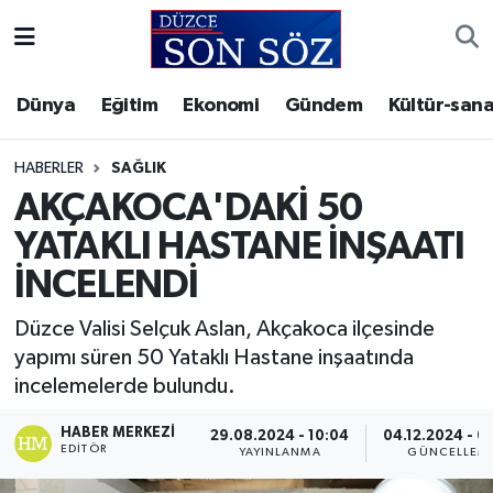
Foto Galeri
Akçakoca Nöbetçi Eczaneler
Dünya
Eğitim
Ekonomi
Gündem
Kültür-sana
Gizlilik Sözleşmesi
Akçakoca Hava Durumu
HABERLER
SAĞLIK
İletişim
Akçakoca Trafik Yoğunluk Haritası
AKÇAKOCA'DAKİ 50
YATAKLI HASTANE İNŞAATI
Künye
Süper Lig Puan Durumu ve Fikstür
İNCELENDİ
Video Galeri
Tüm Manşetler
Düzce Valisi Selçuk Aslan, Akçakoca ilçesinde
yapımı süren 50 Yataklı Hastane inşaatında
Son Dakika Haberleri
incelemelerde bulundu.
Haber Arşivi
HABER MERKEZI
29.08.2024 - 10:04
04.12.2024 - 0
EDITÖR
YAYINLANMA
GÜNCELLEM