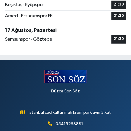
Beşiktaş - Eyüpspor
21:30
Amed - Erzurumspor FK
21:30
17 Ağustos, Pazartesi
Samsunspor - Göztepe
21:30
Düzce Son Söz
İstanbul cad kültür mah krem park avm 3.kat
05415258881