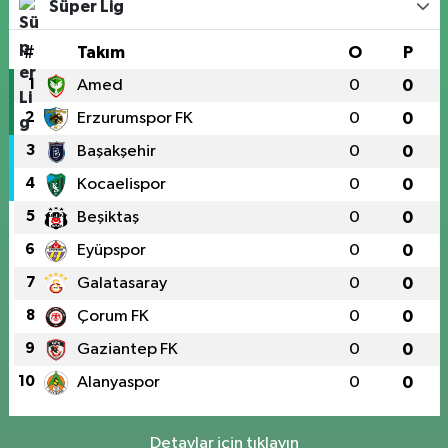
Süper Lig
#
Takım
O
P
1
Amed
0
0
2
Erzurumspor FK
0
0
3
Başakşehir
0
0
4
Kocaelispor
0
0
5
Beşiktaş
0
0
6
Eyüpspor
0
0
7
Galatasaray
0
0
8
Çorum FK
0
0
9
Gaziantep FK
0
0
10
Alanyaspor
0
0
Detaylar için tıklayın