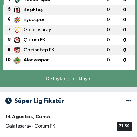
5
Beşiktaş
0
0
6
Eyüpspor
0
0
7
Galatasaray
0
0
8
Çorum FK
0
0
9
Gaziantep FK
0
0
10
Alanyaspor
0
0
Detaylar için tıklayın
Süper Lig Fikstür
14 Ağustos, Cuma
Galatasaray - Çorum FK
21:30