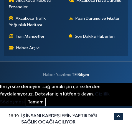
Akçakoca Nöbetçi
Akçakoca Hava Durumu
Eczaneler
Akçakoca Trafik
Puan Durumu ve Fikstür
Yoğunluk Haritası
Tüm Manşetler
Son Dakika Haberleri
Haber Arşivi
Haber Yazılımı:
TE Bilişim
En iyi site deneyimi sağlamak için çerezlerden
faydalanıyoruz. Detaylar için lütfen tıklayın.
Gizlilik
Sözleşmesi
Tamam
İŞ İNSANI KARDEŞLERİN YAPTIRDIĞI
16:19
SAĞLIK OCAĞI AÇILIYOR.