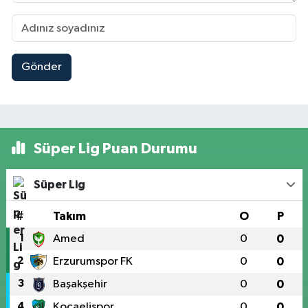
Gönder
Süper Lig Puan Durumu
Süper Lig
#
Takım
O
P
1
Amed
0
0
2
Erzurumspor FK
0
0
3
Başakşehir
0
0
4
Kocaelispor
0
0