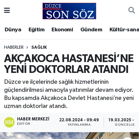
Foto Galeri
Akçakoca Nöbetçi Eczaneler
Dünya
Eğitim
Ekonomi
Gündem
Kültür-sana
Gizlilik Sözleşmesi
Akçakoca Hava Durumu
HABERLER
SAĞLIK
İletişim
Akçakoca Trafik Yoğunluk Haritası
AKÇAKOCA HASTANESİ’NE
YENİ DOKTORLAR ATANDI
Künye
Süper Lig Puan Durumu ve Fikstür
Düzce ve ilçelerinde sağlık hizmetlerinin
Video Galeri
Tüm Manşetler
güçlendirilmesi amacıyla yatırımlar devam ediyor.
Bu kapsamda Akçakoca Devlet Hastanesi’ne yeni
Son Dakika Haberleri
uzman doktorlar atandı.
Haber Arşivi
HABER MERKEZI
22.08.2024 - 09:49
19.03.2025 - 1
EDITÖR
YAYINLANMA
GÜNCELLEM