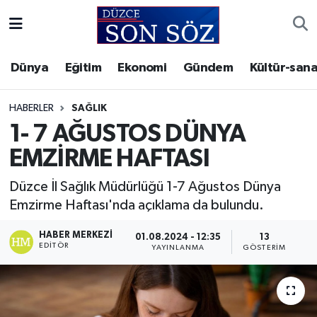
Foto Galeri
Akçakoca Nöbetçi Eczaneler
Dünya
Eğitim
Ekonomi
Gündem
Kültür-sana
Gizlilik Sözleşmesi
Akçakoca Hava Durumu
HABERLER
SAĞLIK
İletişim
Akçakoca Trafik Yoğunluk Haritası
1- 7 AĞUSTOS DÜNYA
EMZİRME HAFTASI
Künye
Süper Lig Puan Durumu ve Fikstür
Düzce İl Sağlık Müdürlüğü 1-7 Ağustos Dünya
Video Galeri
Tüm Manşetler
Emzirme Haftası'nda açıklama da bulundu.
Son Dakika Haberleri
HABER MERKEZI
01.08.2024 - 12:35
13
EDITÖR
YAYINLANMA
GÖSTERIM
Haber Arşivi