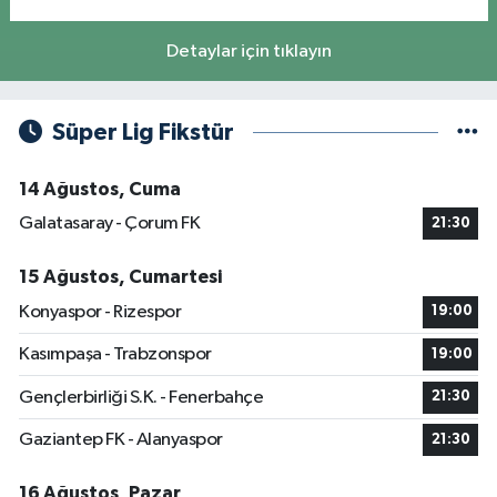
Detaylar için tıklayın
Süper Lig Fikstür
14 Ağustos, Cuma
Galatasaray - Çorum FK
21:30
15 Ağustos, Cumartesi
Konyaspor - Rizespor
19:00
Kasımpaşa - Trabzonspor
19:00
Gençlerbirliği S.K. - Fenerbahçe
21:30
Gaziantep FK - Alanyaspor
21:30
16 Ağustos, Pazar