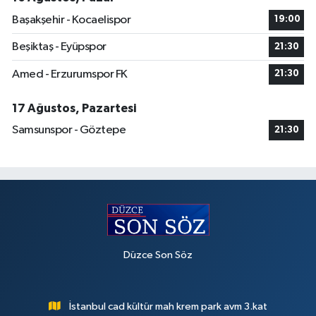
Başakşehir - Kocaelispor
19:00
Beşiktaş - Eyüpspor
21:30
Amed - Erzurumspor FK
21:30
17 Ağustos, Pazartesi
Samsunspor - Göztepe
21:30
Düzce Son Söz
İstanbul cad kültür mah krem park avm 3.kat