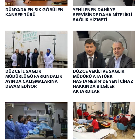
DÜNYADA EN SIK GÖRÜLEN
YENİLENEN DAHİLYE
KANSER TÜRÜ
SERVİSİNDE DAHA NİTELİKLİ
SAĞLIK HİZMETİ
DÜZCE İL SAĞLIK
DÜZCE VEKİLİ VE SAĞLIK
MÜDÜRLÜĞÜ FARKINDALIK
MÜDÜRÜ ATATÜRK
AYINDA ÇALIŞMALARINA
HASTANESİN'DE YENİ CİHAZ
DEVAM EDİYOR
HAKKINDA BİLGİLER
AKTARDILAR