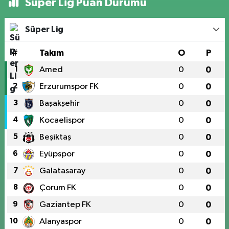
Süper Lig Puan Durumu
Süper Lig
#
Takım
O
P
1
Amed
0
0
2
Erzurumspor FK
0
0
3
Başakşehir
0
0
4
Kocaelispor
0
0
5
Beşiktaş
0
0
6
Eyüpspor
0
0
7
Galatasaray
0
0
8
Çorum FK
0
0
9
Gaziantep FK
0
0
10
Alanyaspor
0
0