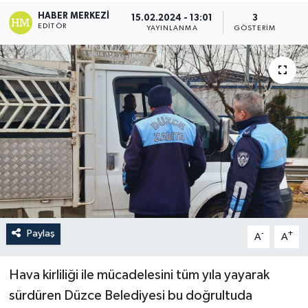
HABER MERKEZI
15.02.2024 - 13:01
3
EDITÖR
YAYINLANMA
GÖSTERIM
Paylaş
-
+
A
A
Hava kirliliği ile mücadelesini tüm yıla yayarak
sürdüren Düzce Belediyesi bu doğrultuda