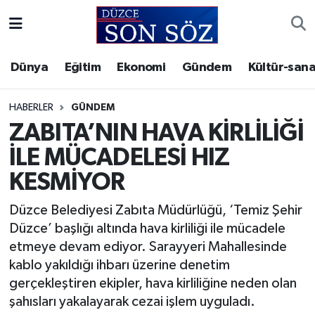
Foto Galeri
Akçakoca Nöbetçi Eczaneler
Dünya
Eğitim
Ekonomi
Gündem
Kültür-sana
Gizlilik Sözleşmesi
Akçakoca Hava Durumu
HABERLER
GÜNDEM
İletişim
Akçakoca Trafik Yoğunluk Haritası
ZABITA’NIN HAVA KİRLİLİĞİ
İLE MÜCADELESİ HIZ
Künye
Süper Lig Puan Durumu ve Fikstür
KESMİYOR
Video Galeri
Tüm Manşetler
Düzce Belediyesi Zabıta Müdürlüğü, ‘Temiz Şehir
Düzce’ başlığı altında hava kirliliği ile mücadele
Son Dakika Haberleri
etmeye devam ediyor. Sarayyeri Mahallesinde
kablo yakıldığı ihbarı üzerine denetim
Haber Arşivi
gerçekleştiren ekipler, hava kirliliğine neden olan
şahısları yakalayarak cezai işlem uyguladı.