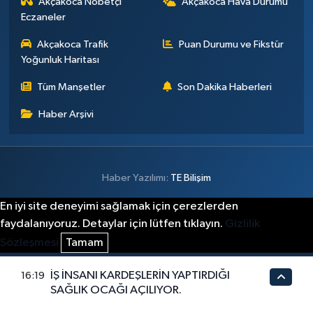
Akçakoca Nöbetçi
Akçakoca Hava Durumu
Eczaneler
Akçakoca Trafik
Puan Durumu ve Fikstür
Yoğunluk Haritası
Tüm Manşetler
Son Dakika Haberleri
Haber Arşivi
Haber Yazılımı:
TE Bilişim
En iyi site deneyimi sağlamak için çerezlerden
faydalanıyoruz. Detaylar için lütfen tıklayın.
Gizlilik
Sözleşmesi
Tamam
İŞ İNSANI KARDEŞLERİN YAPTIRDIĞI
16:19
SAĞLIK OCAĞI AÇILIYOR.