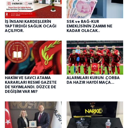
İŞ İNSANI KARDEŞLERİN
SSK ve BAĞ-KUR
YAPTIRDIĞI SAĞLIK OCAĞI
EMEKLİSİNİN ZAMMI NE
AÇILIYOR.
KADAR OLACAK..
HAKİM VE SAVCI ATAMA
ALARMLARI KURUN .ÇORBA
KARARLARI RESMİ GAZETE
DA HAZIR HAYDİ MAÇA...
DE YAYIMLANDI. DÜZCE DE
DEĞİŞİM VAR MI?