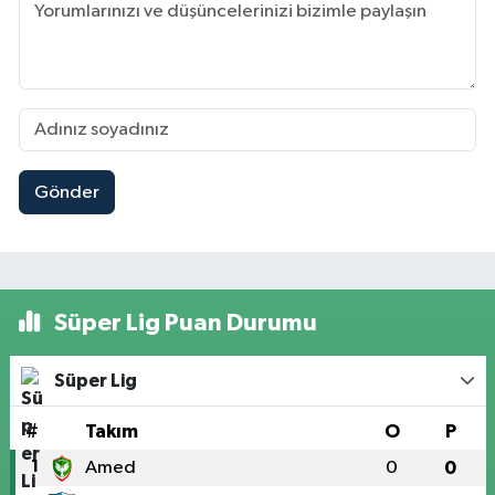
Gönder
Süper Lig Puan Durumu
Süper Lig
#
Takım
O
P
1
Amed
0
0