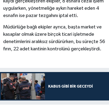
kaydı gerçekleştiren ekipler, 8 esnafa cezai işlem
uygularken, yönetmeliğe aykırı hareket eden 4
esnafın ise pazar tezgahını iptal etti.
Müdürlüğe bağlı ekipler ayrıca, başta market ve
kasaplar olmak üzere birçok ticari işletmede
denetimlerini aralıksız sürdürürken, bu süreçte 56
fırın, 22 adet kantinin kontrolünü gerçekleştirdi.
KABUS GİBİ BİR GECEYDİ