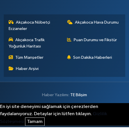
Akçakoca Nöbetçi
Akçakoca Hava Durumu
Eczaneler
Akçakoca Trafik
Puan Durumu ve Fikstür
Yoğunluk Haritası
Tüm Manşetler
Son Dakika Haberleri
Haber Arşivi
Haber Yazılımı:
TE Bilişim
En iyi site deneyimi sağlamak için çerezlerden
faydalanıyoruz. Detaylar için lütfen tıklayın.
Gizlilik
Sözleşmesi
Tamam