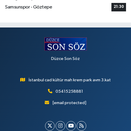
Samsunspor - Göztepe
21:30
Düzce Son Söz
İstanbul cad kültür mah krem park avm 3.kat
05415258881
[email protected]