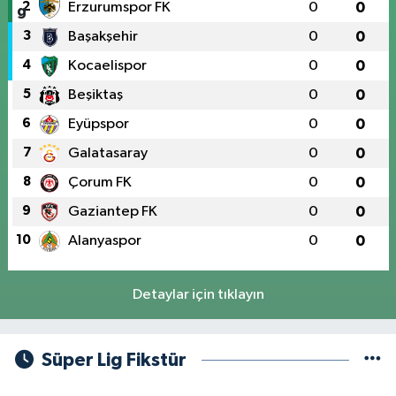
2
Erzurumspor FK
0
0
3
Başakşehir
0
0
4
Kocaelispor
0
0
5
Beşiktaş
0
0
6
Eyüpspor
0
0
7
Galatasaray
0
0
8
Çorum FK
0
0
9
Gaziantep FK
0
0
10
Alanyaspor
0
0
Detaylar için tıklayın
Süper Lig Fikstür