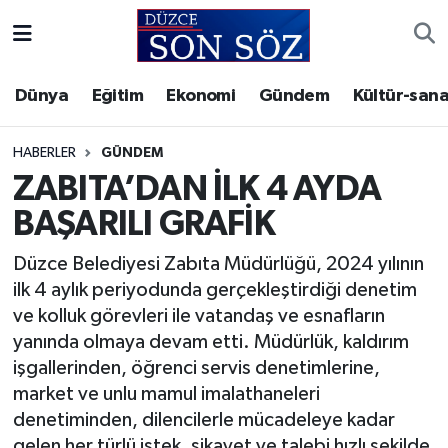
Foto Galeri
Akçakoca Nöbetçi Eczaneler
Dünya
Eğitim
Ekonomi
Gündem
Kültür-sana
Gizlilik Sözleşmesi
Akçakoca Hava Durumu
HABERLER
GÜNDEM
İletişim
Akçakoca Trafik Yoğunluk Haritası
ZABITA’DAN İLK 4 AYDA
BAŞARILI GRAFİK
Künye
Süper Lig Puan Durumu ve Fikstür
Düzce Belediyesi Zabıta Müdürlüğü, 2024 yılının
Video Galeri
Tüm Manşetler
ilk 4 aylık periyodunda gerçekleştirdiği denetim
ve kolluk görevleri ile vatandaş ve esnafların
Son Dakika Haberleri
yanında olmaya devam etti. Müdürlük, kaldırım
işgallerinden, öğrenci servis denetimlerine,
Haber Arşivi
market ve unlu mamul imalathaneleri
denetiminden, dilencilerle mücadeleye kadar
gelen her türlü istek, şikayet ve talebi hızlı şekilde