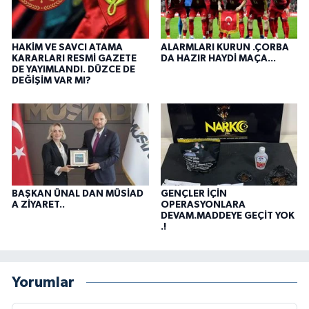
HAKİM VE SAVCI ATAMA
ALARMLARI KURUN .ÇORBA
KARARLARI RESMİ GAZETE
DA HAZIR HAYDİ MAÇA...
DE YAYIMLANDI. DÜZCE DE
DEĞİŞİM VAR MI?
BAŞKAN ÜNAL DAN MÜSİAD
GENÇLER İÇİN
A ZİYARET..
OPERASYONLARA
DEVAM.MADDEYE GEÇİT YOK
.!
Yorumlar