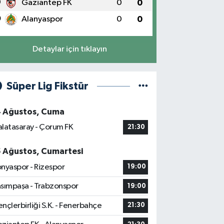
9
Gaziantep FK
0
0
0
Alanyaspor
0
0
Detaylar için tıklayın
Süper Lig Fikstür
4 Ağustos, Cuma
latasaray - Çorum FK
21:30
5 Ağustos, Cumartesi
nyaspor - Rizespor
19:00
sımpaşa - Trabzonspor
19:00
nçlerbirliği S.K. - Fenerbahçe
21:30