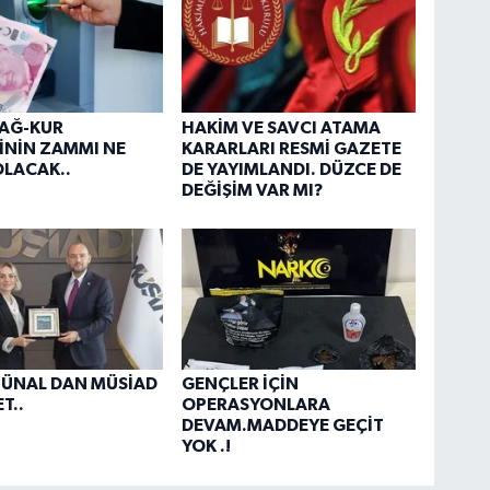
BAĞ-KUR
HAKİM VE SAVCI ATAMA
İNİN ZAMMI NE
KARARLARI RESMİ GAZETE
LACAK..
DE YAYIMLANDI. DÜZCE DE
DEĞİŞİM VAR MI?
 ÜNAL DAN MÜSİAD
GENÇLER İÇİN
T..
OPERASYONLARA
DEVAM.MADDEYE GEÇİT
YOK .!