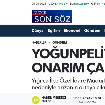
47,7436
55,2510
64,48
08-08-2026
USD
EUR
GBP
Foto Galeri
Akçakoca Nöbetçi Eczaneler
Gizlilik Sözleşmesi
Akçakoca Hava Durumu
Dünya
Eğitim
Ekonomi
Gündem
İletişim
Akçakoca Trafik Yoğunluk Haritası
HABERLER
GÜNDEM
YOĞUNPELİ
Künye
Süper Lig Puan Durumu ve Fikstür
ONARIM ÇA
Video Galeri
Tüm Manşetler
Son Dakika Haberleri
Yığılca İlçe Özel İdare Müdü
nedeniyle arızanın ortaya çık
Haber Arşivi
HABER MERKEZI
17.08.2024 - 10:01
EDITÖR
YAYINLANMA