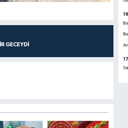
Ga
1
Ba
Be
İR GECEYDİ
Am
1
Sa