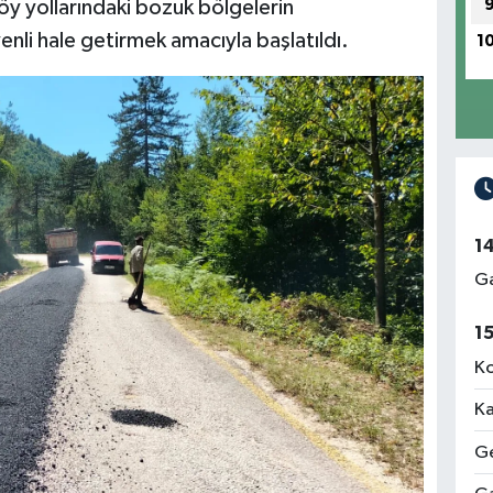
öy yollarındaki bozuk bölgelerin
nli hale getirmek amacıyla başlatıldı.
1
1
Ga
1
Ko
Ka
Ge