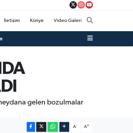
İletişim
Künye
Video Galeri
m
NDA
DI
a meydana gelen bozulmalar
-
+
A
A