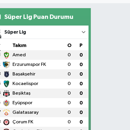
Süper Lig Puan Durumu
Süper Lig
#
Takım
O
P
1
Amed
0
0
2
Erzurumspor FK
0
0
3
Başakşehir
0
0
4
Kocaelispor
0
0
5
Beşiktaş
0
0
6
Eyüpspor
0
0
7
Galatasaray
0
0
8
Çorum FK
0
0