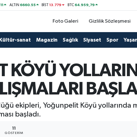
11
6660.55
13.779
64.959,79
ALTIN
BİST
BTC
Foto Galeri
Gizlilik Sözleşmesi
Kültür-sanat
Magazin
Sağlık
Siyaset
Spor
Yaşa
T KÖYÜ YOLLARI
LIŞMALARI BAŞLA
rlüğü ekipleri, Yoğunpelit Köyü yollarınd
ması başladı.
11
GÖSTERIM