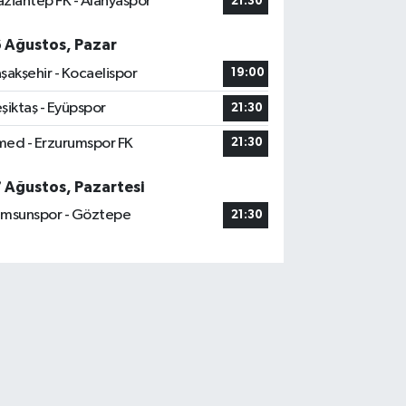
ziantep FK - Alanyaspor
21:30
6 Ağustos, Pazar
şakşehir - Kocaelispor
19:00
şiktaş - Eyüpspor
21:30
ed - Erzurumspor FK
21:30
7 Ağustos, Pazartesi
msunspor - Göztepe
21:30