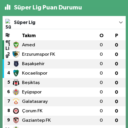
Süper Lig Puan Durumu
Süper Lig
#
Takım
O
P
1
Amed
0
0
2
Erzurumspor FK
0
0
3
Başakşehir
0
0
4
Kocaelispor
0
0
5
Beşiktaş
0
0
6
Eyüpspor
0
0
7
Galatasaray
0
0
8
Çorum FK
0
0
9
Gaziantep FK
0
0