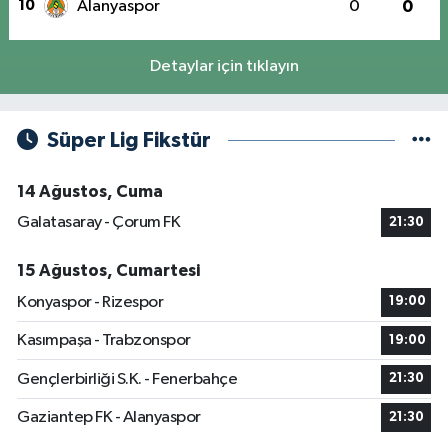
10
Alanyaspor
0
0
Detaylar için tıklayın
Süper Lig Fikstür
14 Ağustos, Cuma
Galatasaray - Çorum FK
21:30
15 Ağustos, Cumartesi
Konyaspor - Rizespor
19:00
Kasımpaşa - Trabzonspor
19:00
Gençlerbirliği S.K. - Fenerbahçe
21:30
Gaziantep FK - Alanyaspor
21:30