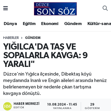
Foto Galeri
Akçakoca Nöbetçi Eczaneler
Dünya
Eğitim
Ekonomi
Gündem
Kültür-sana
Gizlilik Sözleşmesi
Akçakoca Hava Durumu
HABERLER
GÜNDEM
İletişim
Akçakoca Trafik Yoğunluk Haritası
YIĞILCA'DA TAŞ VE
SOPALARLA KAVGA: 9
Künye
Süper Lig Puan Durumu ve Fikstür
YARALI"
Video Galeri
Tüm Manşetler
Düzce'nin Yığılca ilçesinde, Dibektaş köyü
meydanında İnanlı ve Engin aileleri arasında henüz
Son Dakika Haberleri
belirlenemeyen bir nedenle çıkan tartışma
kavgaya dönüştü.
Haber Arşivi
HABER MERKEZI
10.08.2024 - 11:45
29
EDITÖR
YAYINLANMA
GÖSTERIM