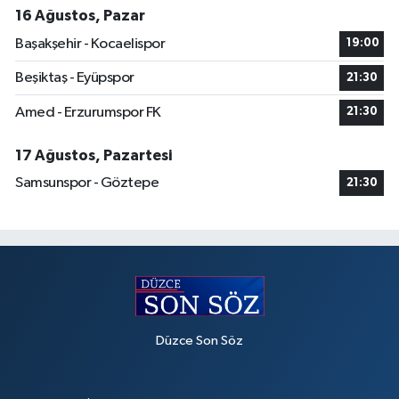
16 Ağustos, Pazar
Başakşehir - Kocaelispor
19:00
Beşiktaş - Eyüpspor
21:30
Amed - Erzurumspor FK
21:30
17 Ağustos, Pazartesi
Samsunspor - Göztepe
21:30
Düzce Son Söz