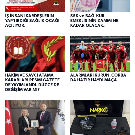
İŞ İNSANI KARDEŞLERİN
SSK ve BAĞ-KUR
YAPTIRDIĞI SAĞLIK OCAĞI
EMEKLİSİNİN ZAMMI NE
AÇILIYOR.
KADAR OLACAK..
HAKİM VE SAVCI ATAMA
ALARMLARI KURUN .ÇORBA
KARARLARI RESMİ GAZETE
DA HAZIR HAYDİ MAÇA...
DE YAYIMLANDI. DÜZCE DE
DEĞİŞİM VAR MI?