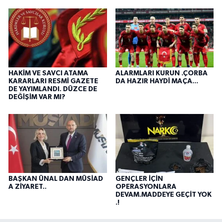
HAKİM VE SAVCI ATAMA
ALARMLARI KURUN .ÇORBA
KARARLARI RESMİ GAZETE
DA HAZIR HAYDİ MAÇA...
DE YAYIMLANDI. DÜZCE DE
DEĞİŞİM VAR MI?
BAŞKAN ÜNAL DAN MÜSİAD
GENÇLER İÇİN
A ZİYARET..
OPERASYONLARA
DEVAM.MADDEYE GEÇİT YOK
.!