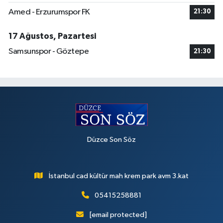
Amed - Erzurumspor FK
21:30
17 Ağustos, Pazartesi
Samsunspor - Göztepe
21:30
Düzce Son Söz
İstanbul cad kültür mah krem park avm 3.kat
05415258881
[email protected]