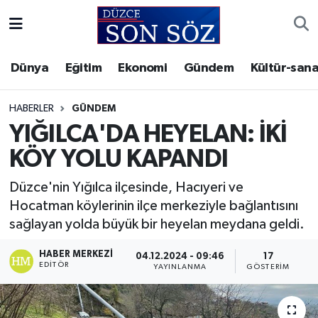
Foto Galeri
Akçakoca Nöbetçi Eczaneler
Dünya
Eğitim
Ekonomi
Gündem
Kültür-sana
Gizlilik Sözleşmesi
Akçakoca Hava Durumu
HABERLER
GÜNDEM
İletişim
Akçakoca Trafik Yoğunluk Haritası
YIĞILCA'DA HEYELAN: İKİ
KÖY YOLU KAPANDI
Künye
Süper Lig Puan Durumu ve Fikstür
Düzce'nin Yığılca ilçesinde, Hacıyeri ve
Video Galeri
Tüm Manşetler
Hocatman köylerinin ilçe merkeziyle bağlantısını
sağlayan yolda büyük bir heyelan meydana geldi.
Son Dakika Haberleri
HABER MERKEZI
04.12.2024 - 09:46
17
EDITÖR
YAYINLANMA
GÖSTERIM
Haber Arşivi