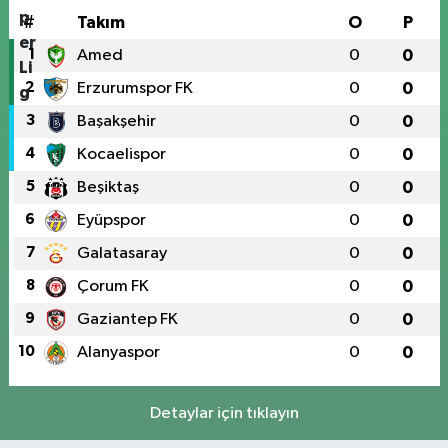
#
Takım
O
P
1
Amed
0
0
2
Erzurumspor FK
0
0
3
Başakşehir
0
0
4
Kocaelispor
0
0
5
Beşiktaş
0
0
6
Eyüpspor
0
0
7
Galatasaray
0
0
8
Çorum FK
0
0
9
Gaziantep FK
0
0
10
Alanyaspor
0
0
Detaylar için tıklayın