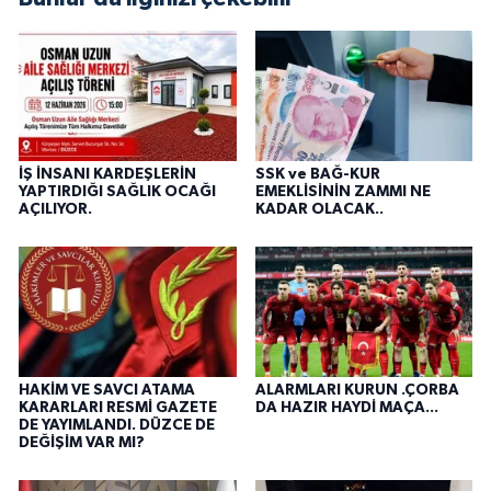
İŞ İNSANI KARDEŞLERİN
SSK ve BAĞ-KUR
YAPTIRDIĞI SAĞLIK OCAĞI
EMEKLİSİNİN ZAMMI NE
AÇILIYOR.
KADAR OLACAK..
HAKİM VE SAVCI ATAMA
ALARMLARI KURUN .ÇORBA
KARARLARI RESMİ GAZETE
DA HAZIR HAYDİ MAÇA...
DE YAYIMLANDI. DÜZCE DE
DEĞİŞİM VAR MI?