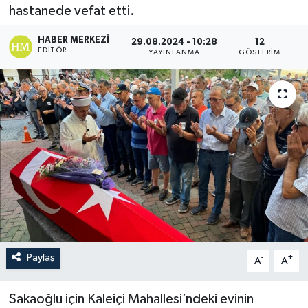
hastanede vefat etti.
HABER MERKEZI
29.08.2024 - 10:28
12
EDITÖR
YAYINLANMA
GÖSTERIM
Paylaş
-
+
A
A
Sakaoğlu için Kaleiçi Mahallesi’ndeki evinin