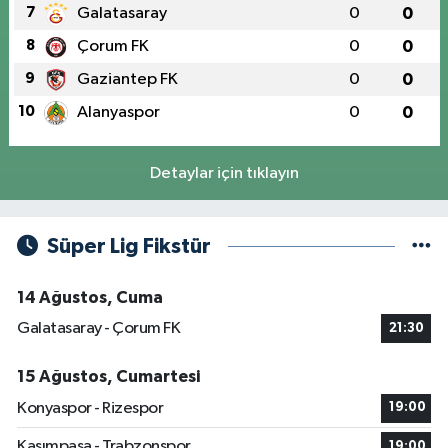
7
Galatasaray
0
0
8
Çorum FK
0
0
9
Gaziantep FK
0
0
10
Alanyaspor
0
0
Detaylar için tıklayın
Süper Lig Fikstür
14 Ağustos, Cuma
Galatasaray - Çorum FK
21:30
15 Ağustos, Cumartesi
Konyaspor - Rizespor
19:00
Kasımpaşa - Trabzonspor
19:00