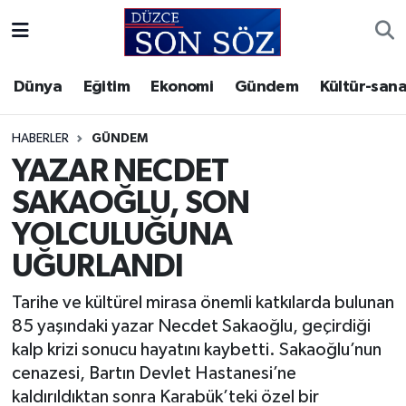
Foto Galeri
Akçakoca Nöbetçi Eczaneler
Dünya
Eğitim
Ekonomi
Gündem
Kültür-sana
Gizlilik Sözleşmesi
Akçakoca Hava Durumu
HABERLER
GÜNDEM
İletişim
Akçakoca Trafik Yoğunluk Haritası
YAZAR NECDET
SAKAOĞLU, SON
Künye
Süper Lig Puan Durumu ve Fikstür
YOLCULUĞUNA
Video Galeri
Tüm Manşetler
UĞURLANDI
Son Dakika Haberleri
Tarihe ve kültürel mirasa önemli katkılarda bulunan
85 yaşındaki yazar Necdet Sakaoğlu, geçirdiği
Haber Arşivi
kalp krizi sonucu hayatını kaybetti. Sakaoğlu’nun
cenazesi, Bartın Devlet Hastanesi’ne
kaldırıldıktan sonra Karabük’teki özel bir