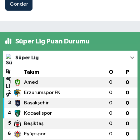
Gönder
Süper Lig Puan Durumu
Süper Lig
#
Takım
O
P
1
Amed
0
0
2
Erzurumspor FK
0
0
3
Başakşehir
0
0
4
Kocaelispor
0
0
5
Beşiktaş
0
0
6
Eyüpspor
0
0