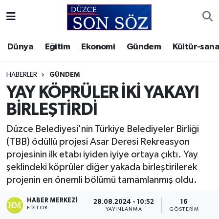
Foto Galeri
Akçakoca Nöbetçi Eczaneler
Dünya
Eğitim
Ekonomi
Gündem
Kültür-sana
Gizlilik Sözleşmesi
Akçakoca Hava Durumu
HABERLER
GÜNDEM
İletişim
Akçakoca Trafik Yoğunluk Haritası
YAY KÖPRÜLER İKİ YAKAYI
BİRLEŞTİRDİ
Künye
Süper Lig Puan Durumu ve Fikstür
Düzce Belediyesi'nin Türkiye Belediyeler Birliği
Video Galeri
Tüm Manşetler
(TBB) ödüllü projesi Asar Deresi Rekreasyon
projesinin ilk etabı iyiden iyiye ortaya çıktı. Yay
Son Dakika Haberleri
şeklindeki köprüler diğer yakada birleştirilerek
projenin en önemli bölümü tamamlanmış oldu.
Haber Arşivi
HABER MERKEZI
28.08.2024 - 10:52
16
EDITÖR
YAYINLANMA
GÖSTERIM