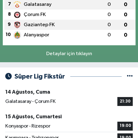
7
Galatasaray
0
0
8
Çorum FK
0
0
9
Gaziantep FK
0
0
10
Alanyaspor
0
0
Detaylar için tıklayın
Süper Lig Fikstür
14 Ağustos, Cuma
Galatasaray - Çorum FK
21:30
15 Ağustos, Cumartesi
Konyaspor - Rizespor
19:00
Kasımpaşa - Trabzonspor
19:00