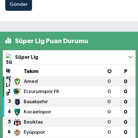
Gönder
Süper Lig Puan Durumu
Süper Lig
#
Takım
O
P
1
Amed
0
0
2
Erzurumspor FK
0
0
3
Başakşehir
0
0
4
Kocaelispor
0
0
5
Beşiktaş
0
0
6
Eyüpspor
0
0