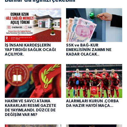
İŞ İNSANI KARDEŞLERİN
SSK ve BAĞ-KUR
YAPTIRDIĞI SAĞLIK OCAĞI
EMEKLİSİNİN ZAMMI NE
AÇILIYOR.
KADAR OLACAK..
HAKİM VE SAVCI ATAMA
ALARMLARI KURUN .ÇORBA
KARARLARI RESMİ GAZETE
DA HAZIR HAYDİ MAÇA...
DE YAYIMLANDI. DÜZCE DE
DEĞİŞİM VAR MI?