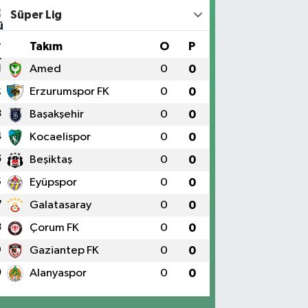
Süper Lig
#
Takım
O
P
1
Amed
0
0
2
Erzurumspor FK
0
0
3
Başakşehir
0
0
4
Kocaelispor
0
0
5
Beşiktaş
0
0
6
Eyüpspor
0
0
7
Galatasaray
0
0
8
Çorum FK
0
0
9
Gaziantep FK
0
0
0
Alanyaspor
0
0