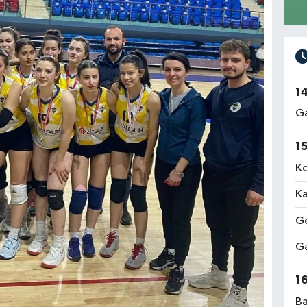
1
Ga
1
Ko
Ka
Ge
Ga
1
Ba