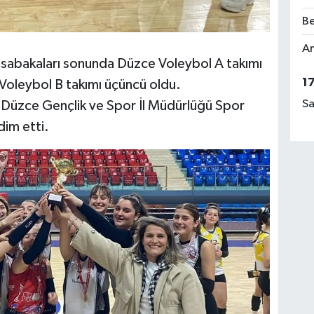
Be
Am
üsabakaları sonunda Düzce Voleybol A takımı
1
 Voleybol B takımı üçüncü oldu.
Sa
i Düzce Gençlik ve Spor İl Müdürlüğü Spor
im etti.