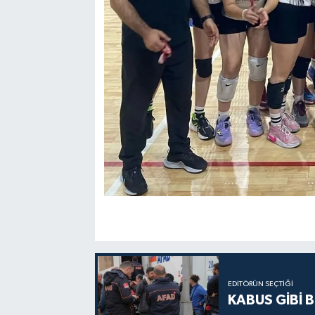
EDITÖRÜN SEÇTIĞI
KABUS GİBİ B