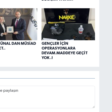
 ÜNAL DAN MÜSİAD
GENÇLER İÇİN
T..
OPERASYONLARA
DEVAM.MADDEYE GEÇİT
YOK .!