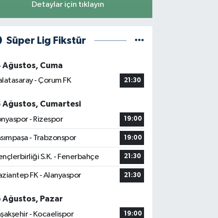
Detaylar için tıklayın
Süper Lig Fikstür
4 Ağustos, Cuma
latasaray - Çorum FK
21:30
5 Ağustos, Cumartesi
nyaspor - Rizespor
19:00
sımpaşa - Trabzonspor
19:00
nçlerbirliği S.K. - Fenerbahçe
21:30
ziantep FK - Alanyaspor
21:30
6 Ağustos, Pazar
şakşehir - Kocaelispor
19:00