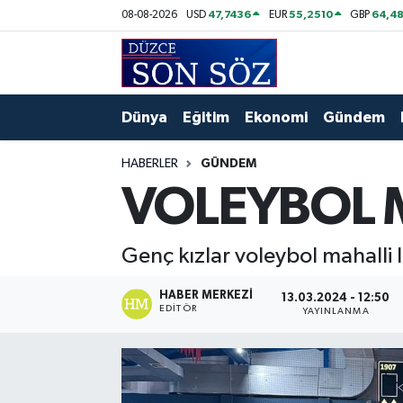
47,7436
55,2510
64,48
08-08-2026
USD
EUR
GBP
Foto Galeri
Akçakoca Nöbetçi Eczaneler
Gizlilik Sözleşmesi
Akçakoca Hava Durumu
Dünya
Eğitim
Ekonomi
Gündem
İletişim
Akçakoca Trafik Yoğunluk Haritası
HABERLER
GÜNDEM
VOLEYBOL M
Künye
Süper Lig Puan Durumu ve Fikstür
Video Galeri
Tüm Manşetler
Genç kızlar voleybol mahalli l
Son Dakika Haberleri
HABER MERKEZI
13.03.2024 - 12:50
EDITÖR
YAYINLANMA
Haber Arşivi