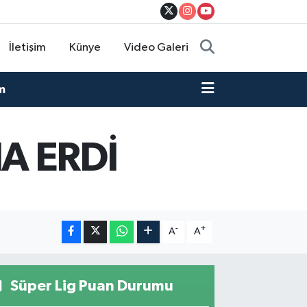
İletişim
Künye
Video Galeri
m
A ERDİ
-
+
A
A
Süper Lig Puan Durumu