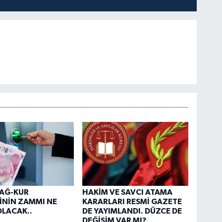
BAĞ-KUR
HAKİM VE SAVCI ATAMA
İNİN ZAMMI NE
KARARLARI RESMİ GAZETE
LACAK..
DE YAYIMLANDI. DÜZCE DE
DEĞİŞİM VAR MI?