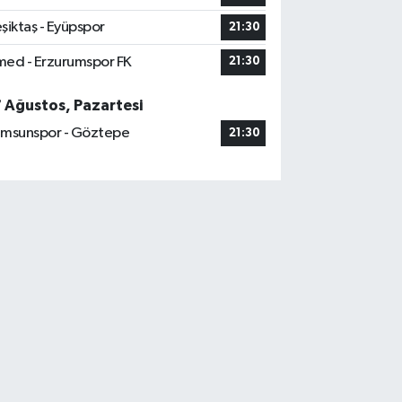
şiktaş - Eyüpspor
21:30
ed - Erzurumspor FK
21:30
7 Ağustos, Pazartesi
msunspor - Göztepe
21:30