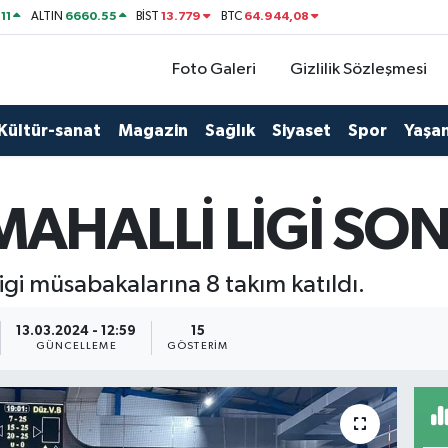
11
6660.55
13.779
64.944,08
ALTIN
BİST
BTC
Foto Galeri
Gizlilik Sözleşmesi
Kültür-sanat
Magazin
Sağlık
Siyaset
Spor
Yaşa
AHALLİ LİGİ SON
igi müsabakalarına 8 takım katıldı.
13.03.2024 - 12:59
15
GÜNCELLEME
GÖSTERIM