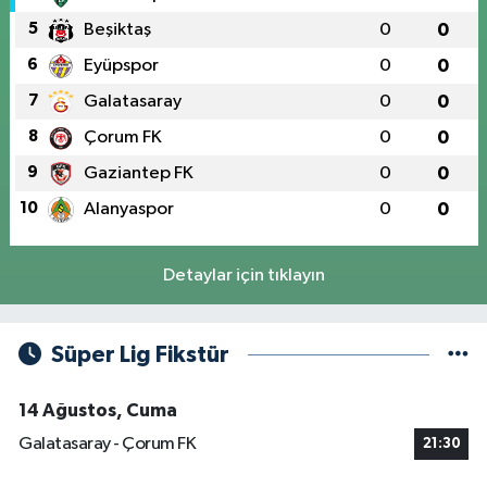
5
Beşiktaş
0
0
6
Eyüpspor
0
0
7
Galatasaray
0
0
8
Çorum FK
0
0
9
Gaziantep FK
0
0
10
Alanyaspor
0
0
Detaylar için tıklayın
Süper Lig Fikstür
14 Ağustos, Cuma
Galatasaray - Çorum FK
21:30