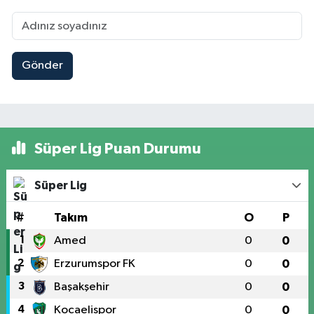
Gönder
Süper Lig Puan Durumu
Süper Lig
#
Takım
O
P
1
Amed
0
0
2
Erzurumspor FK
0
0
3
Başakşehir
0
0
4
Kocaelispor
0
0