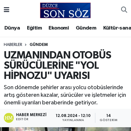
Foto Galeri
Akçakoca Nöbetçi Eczaneler
Dünya
Eğitim
Ekonomi
Gündem
Kültür-sana
Gizlilik Sözleşmesi
Akçakoca Hava Durumu
HABERLER
GÜNDEM
İletişim
Akçakoca Trafik Yoğunluk Haritası
UZMANINDAN OTOBÜS
SÜRÜCÜLERİNE "YOL
Künye
Süper Lig Puan Durumu ve Fikstür
HİPNOZU" UYARISI
Video Galeri
Tüm Manşetler
Son dönemde şehirler arası yolcu otobüslerinde
artış gösteren kazalar, sürücüler ve işletmeler için
Son Dakika Haberleri
önemli uyarıları beraberinde getiriyor.
Haber Arşivi
HABER MERKEZI
12.08.2024 - 12:10
14
EDITÖR
YAYINLANMA
GÖSTERIM