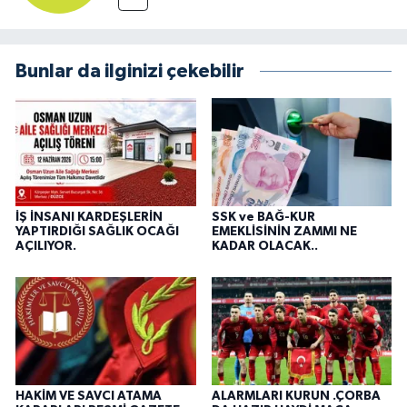
Bunlar da ilginizi çekebilir
İŞ İNSANI KARDEŞLERİN
SSK ve BAĞ-KUR
YAPTIRDIĞI SAĞLIK OCAĞI
EMEKLİSİNİN ZAMMI NE
AÇILIYOR.
KADAR OLACAK..
HAKİM VE SAVCI ATAMA
ALARMLARI KURUN .ÇORBA