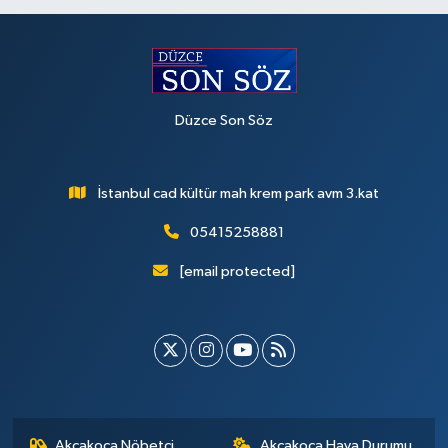
Düzce Son Söz
İstanbul cad kültür mah krem park avm 3.kat
05415258881
[email protected]
Akçakoca Nöbetçi
Akçakoca Hava Durumu