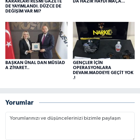
KARARLARI RESMİ GAZETE
DA HAZIR HAYDİ MAÇA...
DE YAYIMLANDI. DÜZCE DE
DEĞİŞİM VAR MI?
BAŞKAN ÜNAL DAN MÜSİAD
GENÇLER İÇİN
A ZİYARET..
OPERASYONLARA
DEVAM.MADDEYE GEÇİT YOK
.!
Yorumlar