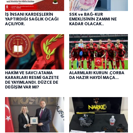
İŞ İNSANI KARDEŞLERİN
SSK ve BAĞ-KUR
YAPTIRDIĞI SAĞLIK OCAĞI
EMEKLİSİNİN ZAMMI NE
AÇILIYOR.
KADAR OLACAK..
HAKİM VE SAVCI ATAMA
ALARMLARI KURUN .ÇORBA
KARARLARI RESMİ GAZETE
DA HAZIR HAYDİ MAÇA...
DE YAYIMLANDI. DÜZCE DE
DEĞİŞİM VAR MI?