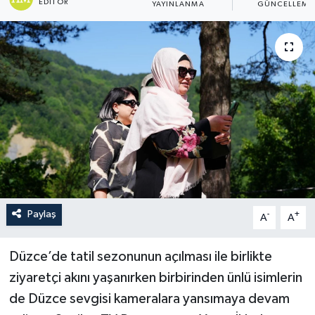
EDITÖR
YAYINLANMA
GÜNCELLEME
Paylaş
-
+
A
A
Düzce’de tatil sezonunun açılması ile birlikte
ziyaretçi akını yaşanırken birbirinden ünlü isimlerin
de Düzce sevgisi kameralara yansımaya devam