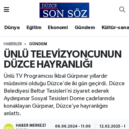
Foto Galeri
Akçakoca Nöbetçi Eczaneler
Dünya
Eğitim
Ekonomi
Gündem
Kültür-sana
Gizlilik Sözleşmesi
Akçakoca Hava Durumu
HABERLER
GÜNDEM
İletişim
Akçakoca Trafik Yoğunluk Haritası
ÜNLÜ TELEVİZYONCUNUN
DÜZCE HAYRANLIĞI
Künye
Süper Lig Puan Durumu ve Fikstür
Ünlü TV Programcısı İkbal Gürpınar yıllardır
Video Galeri
Tüm Manşetler
müdavimi olduğu Düzce’de iki gün geçirdi. Düzce
Belediyesi Beltur Tesisleri’ni ziyaret ederek
Son Dakika Haberleri
Aydınpınar Sosyal Tesisleri Dome çadırlarında
konaklayan Gürpınar, Düzce’ye hayranlığını
Haber Arşivi
anlattı.
HABER MERKEZI
06.06.2024 - 11:00
12.02.2025 - 16