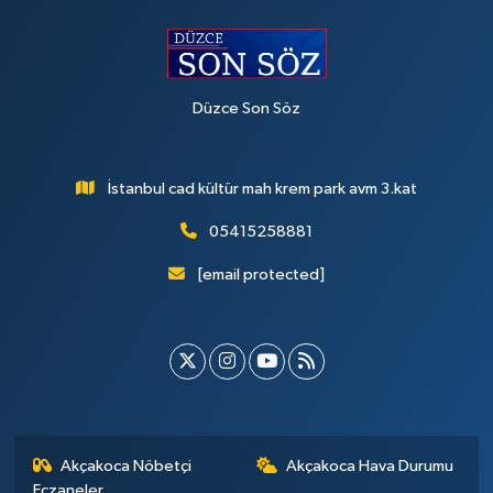
Düzce Son Söz
İstanbul cad kültür mah krem park avm 3.kat
05415258881
[email protected]
Akçakoca Nöbetçi
Akçakoca Hava Durumu
Eczaneler