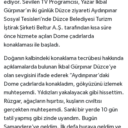
ediyor. Sevilen TV Programcısı, Yazar İkbal
Gürpınar’ın iki günlük Düzce ziyareti Aydınpınar
Sosyal Tesisleri’nde Düzce Belediyesi Turizm
İştirak Şirketi Beltur A.Ş. tarafından kısa süre
önce hizmete açılan Dome çadırlarda
konaklaması ile başladı.
Doğanın kalbindeki konaklama tecrübesi hakkında
açıklamalarda bulunan İkbal Gürpınar Düzce’ye
olan sevgisini ifade ederek “Aydınpınar’daki
Dome çadırlarda konakladım, gökyüzünü izlemek
muhteşemdi. Yıldızları yakalayacak gibi hissettim.
Rüzgar, ağaçların hışırtısı, kuşların cıvıltısı
gerçekten muhteşemdi. Sanki bir yerde 10 gün
tatil yapmış gibi zinde uyandım. Bugün
Samandere’ye geldim. İlk defa buraya geldim ve