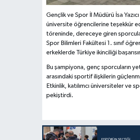
Gençlik ve Spor İl Müdürü İsa Yazı
üniversite öğrencilerine teşekkür ede
töreninde, dereceye giren sporcular
Spor Bilimleri Fakültesi 1. sınıf öğr
erkeklerde Türkiye ikinciliği başarısı
Bu şampiyona, genç sporcuların yete
arasındaki sportif ilişkilerin güçle
Etkinlik, katılımcı üniversiteler ve
pekiştirdi.
EDITÖRÜN SEÇTIĞI