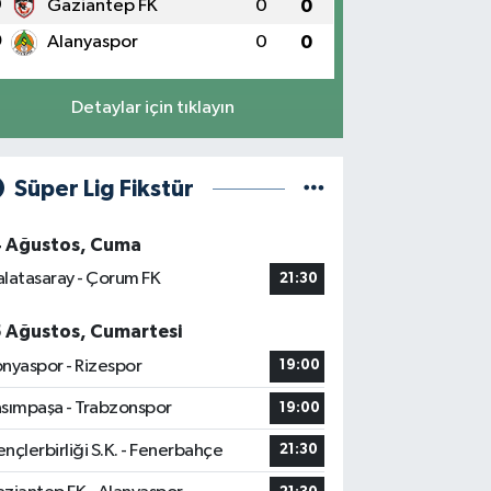
9
Gaziantep FK
0
0
0
Alanyaspor
0
0
Detaylar için tıklayın
Süper Lig Fikstür
4 Ağustos, Cuma
latasaray - Çorum FK
21:30
5 Ağustos, Cumartesi
nyaspor - Rizespor
19:00
sımpaşa - Trabzonspor
19:00
nçlerbirliği S.K. - Fenerbahçe
21:30