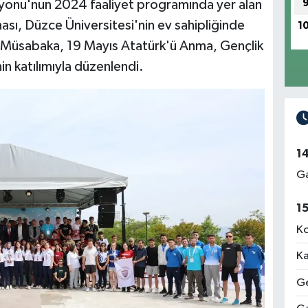
syonu'nun 2024 faaliyet programında yer alan
ası, Düzce Üniversitesi'nin ev sahipliğinde
1
i. Müsabaka, 19 Mayıs Atatürk'ü Anma, Gençlik
n katılımıyla düzenlendi.
1
Ga
1
Ko
Ka
Ge