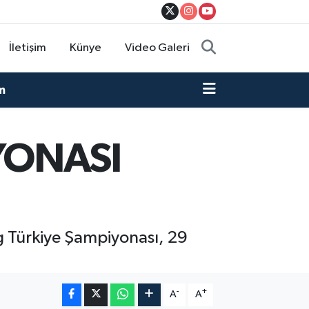
İletişim
Künye
Video Galeri
m
YONASI
ng Türkiye Şampiyonası, 29
-
+
A
A