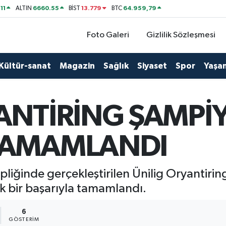
11
6660.55
13.779
64.959,79
ALTIN
BİST
BTC
Foto Galeri
Gizlilik Sözleşmesi
Kültür-sanat
Magazin
Sağlık
Siyaset
Spor
Yaşa
ANTİRİNG ŞAMPİ
TAMAMLANDI
ipliğinde gerçekleştirilen Ünilig Oryantiri
ük bir başarıyla tamamlandı.
6
GÖSTERIM