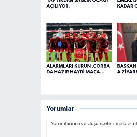
YAPTIRDIĞI SAĞLIK OCAĞI
EMEKLİS
AÇILIYOR.
KADAR O
ALARMLARI KURUN .ÇORBA
BAŞKAN
DA HAZIR HAYDİ MAÇA...
A ZİYARE
Yorumlar