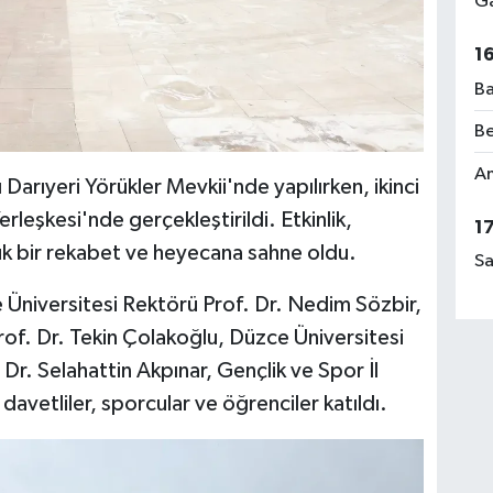
Ga
1
Ba
Be
Am
Darıyeri Yörükler Mevkii'nde yapılırken, ikinci
leşkesi'nde gerçekleştirildi. Etkinlik,
1
ük bir rekabet ve heyecana sahne oldu.
Sa
Üniversitesi Rektörü Prof. Dr. Nedim Sözbir,
of. Dr. Tekin Çolakoğlu, Düzce Üniversitesi
 Dr. Selahattin Akpınar, Gençlik ve Spor İl
davetliler, sporcular ve öğrenciler katıldı.