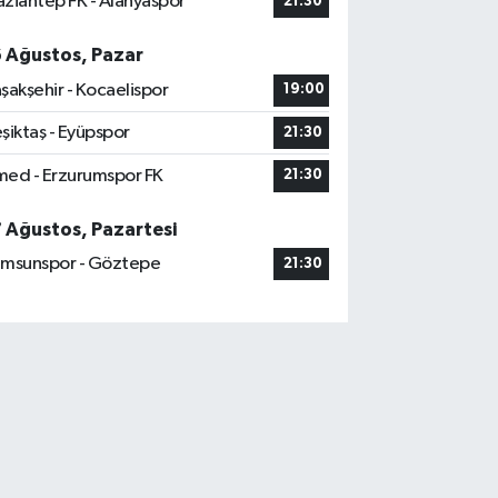
ziantep FK - Alanyaspor
21:30
6 Ağustos, Pazar
şakşehir - Kocaelispor
19:00
şiktaş - Eyüpspor
21:30
ed - Erzurumspor FK
21:30
7 Ağustos, Pazartesi
msunspor - Göztepe
21:30