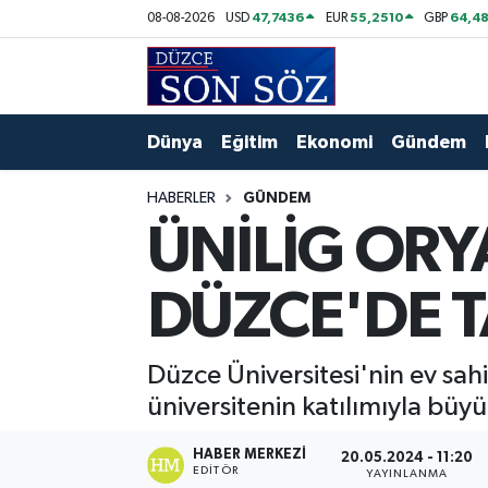
47,7436
55,2510
64,48
08-08-2026
USD
EUR
GBP
Foto Galeri
Akçakoca Nöbetçi Eczaneler
Gizlilik Sözleşmesi
Akçakoca Hava Durumu
Dünya
Eğitim
Ekonomi
Gündem
İletişim
Akçakoca Trafik Yoğunluk Haritası
HABERLER
GÜNDEM
ÜNİLİG ORY
Künye
Süper Lig Puan Durumu ve Fikstür
DÜZCE'DE 
Video Galeri
Tüm Manşetler
Son Dakika Haberleri
Düzce Üniversitesi'nin ev sah
üniversitenin katılımıyla büy
Haber Arşivi
HABER MERKEZI
20.05.2024 - 11:20
EDITÖR
YAYINLANMA