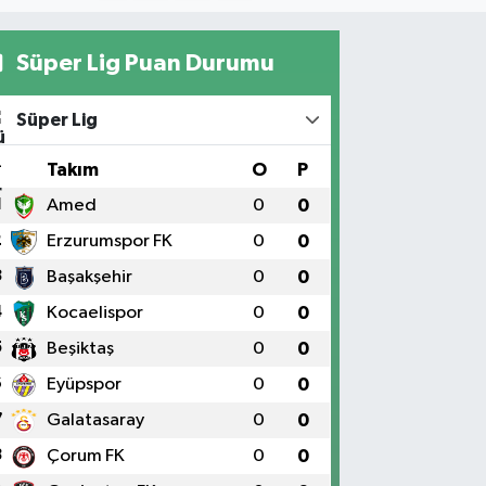
Süper Lig Puan Durumu
Süper Lig
#
Takım
O
P
1
Amed
0
0
2
Erzurumspor FK
0
0
3
Başakşehir
0
0
4
Kocaelispor
0
0
5
Beşiktaş
0
0
6
Eyüpspor
0
0
7
Galatasaray
0
0
8
Çorum FK
0
0