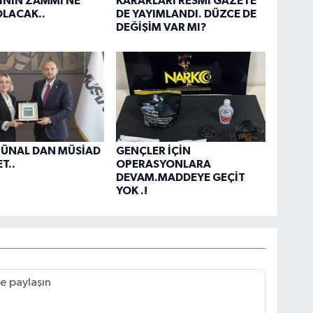
İNİN ZAMMI NE
KARARLARI RESMİ GAZETE
LACAK..
DE YAYIMLANDI. DÜZCE DE
DEĞİŞİM VAR MI?
 ÜNAL DAN MÜSİAD
GENÇLER İÇİN
T..
OPERASYONLARA
DEVAM.MADDEYE GEÇİT
YOK .!