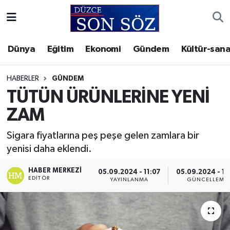
Foto Galeri
Akçakoca Nöbetçi Eczaneler
Dünya
Eğitim
Ekonomi
Gündem
Kültür-sana
Gizlilik Sözleşmesi
Akçakoca Hava Durumu
HABERLER
GÜNDEM
İletişim
Akçakoca Trafik Yoğunluk Haritası
TÜTÜN ÜRÜNLERİNE YENİ
ZAM
Künye
Süper Lig Puan Durumu ve Fikstür
Sigara fiyatlarına peş peşe gelen zamlara bir
Video Galeri
Tüm Manşetler
yenisi daha eklendi.
Son Dakika Haberleri
HABER MERKEZI
05.09.2024 - 11:07
05.09.2024 - 11
EDITÖR
YAYINLANMA
GÜNCELLEME
Haber Arşivi