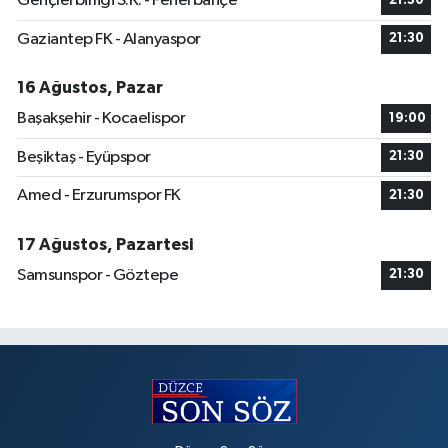
Gençlerbirliği S.K. - Fenerbahçe
21:30
Gaziantep FK - Alanyaspor
21:30
16 Ağustos, Pazar
Başakşehir - Kocaelispor
19:00
Beşiktaş - Eyüpspor
21:30
Amed - Erzurumspor FK
21:30
17 Ağustos, Pazartesi
Samsunspor - Göztepe
21:30