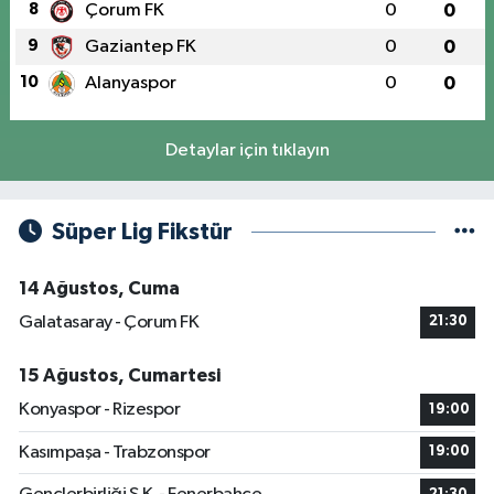
8
Çorum FK
0
0
9
Gaziantep FK
0
0
10
Alanyaspor
0
0
Detaylar için tıklayın
Süper Lig Fikstür
14 Ağustos, Cuma
Galatasaray - Çorum FK
21:30
15 Ağustos, Cumartesi
Konyaspor - Rizespor
19:00
Kasımpaşa - Trabzonspor
19:00