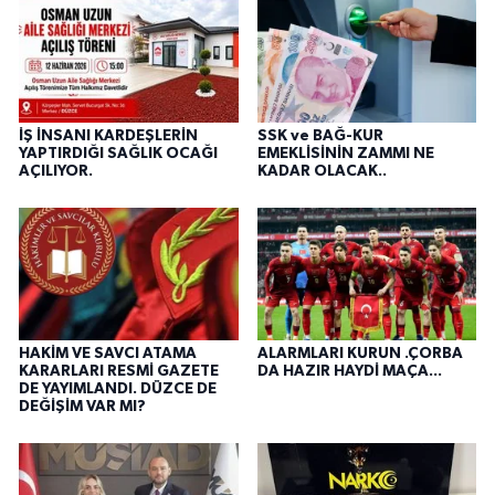
İŞ İNSANI KARDEŞLERİN
SSK ve BAĞ-KUR
YAPTIRDIĞI SAĞLIK OCAĞI
EMEKLİSİNİN ZAMMI NE
AÇILIYOR.
KADAR OLACAK..
HAKİM VE SAVCI ATAMA
ALARMLARI KURUN .ÇORBA
KARARLARI RESMİ GAZETE
DA HAZIR HAYDİ MAÇA...
DE YAYIMLANDI. DÜZCE DE
DEĞİŞİM VAR MI?