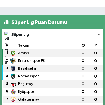
Süper Lig Puan Durumu
Süper Lig
#
Takım
O
P
1
Amed
0
0
2
Erzurumspor FK
0
0
3
Başakşehir
0
0
4
Kocaelispor
0
0
5
Beşiktaş
0
0
6
Eyüpspor
0
0
7
Galatasaray
0
0