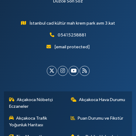
Düzce Son Söz
İstanbul cad kültür mah krem park avm 3.kat
05415258881
[email protected]
Akçakoca Nöbetçi
Akçakoca Hava Durumu
Eczaneler
Akçakoca Trafik
Puan Durumu ve Fikstür
Yoğunluk Haritası