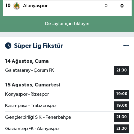
10
Alanyaspor
0
0
Detaylar için tıklayın
Süper Lig Fikstür
14 Ağustos, Cuma
Galatasaray - Çorum FK
21:30
15 Ağustos, Cumartesi
Konyaspor - Rizespor
19:00
Kasımpaşa - Trabzonspor
19:00
Gençlerbirliği S.K. - Fenerbahçe
21:30
Gaziantep FK - Alanyaspor
21:30