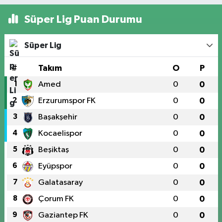
Süper Lig Puan Durumu
Süper Lig
#
Takım
O
P
1
Amed
0
0
2
Erzurumspor FK
0
0
3
Başakşehir
0
0
4
Kocaelispor
0
0
5
Beşiktaş
0
0
6
Eyüpspor
0
0
7
Galatasaray
0
0
8
Çorum FK
0
0
9
Gaziantep FK
0
0