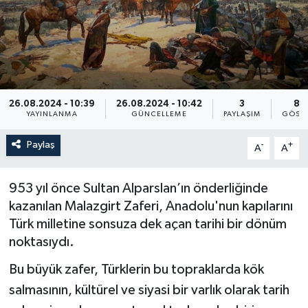
26.08.2024 - 10:39
26.08.2024 - 10:42
3
89
YAYINLANMA
GÜNCELLEME
PAYLAŞIM
GÖST
Paylaş
-
+
A
A
953 yıl önce Sultan Alparslan’ın önderliğinde
kazanılan Malazgirt Zaferi, Anadolu'nun kapılarını
Türk milletine sonsuza dek açan tarihi bir dönüm
noktasıydı.
Bu büyük zafer, Türklerin bu topraklarda kök
salmasının, kültürel ve siyasi bir varlık olarak tarih