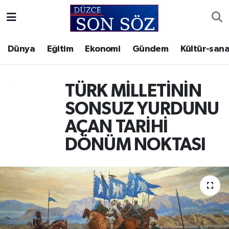
Foto Galeri
Akçakoca Nöbetçi Eczaneler
Dünya
Eğitim
Ekonomi
Gündem
Kültür-sana
Gizlilik Sözleşmesi
Akçakoca Hava Durumu
TÜRK MİLLETİNİN
İletişim
Akçakoca Trafik Yoğunluk Haritası
SONSUZ YURDUNU
Künye
Süper Lig Puan Durumu ve Fikstür
AÇAN TARİHİ
DÖNÜM NOKTASI
Video Galeri
Tüm Manşetler
Son Dakika Haberleri
Haber Arşivi