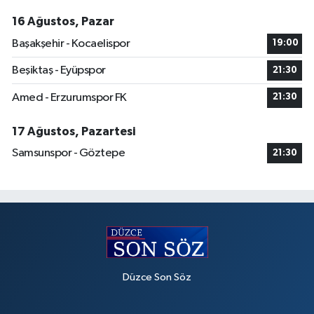
16 Ağustos, Pazar
Başakşehir - Kocaelispor
19:00
Beşiktaş - Eyüpspor
21:30
Amed - Erzurumspor FK
21:30
17 Ağustos, Pazartesi
Samsunspor - Göztepe
21:30
Düzce Son Söz