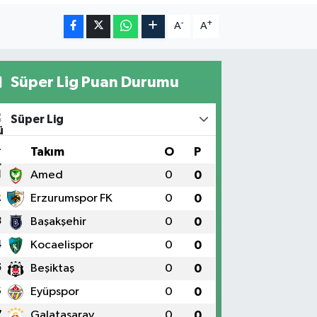
-
+
A
A
Süper Lig Puan Durumu
Süper Lig
#
Takım
O
P
1
Amed
0
0
2
Erzurumspor FK
0
0
3
Başakşehir
0
0
4
Kocaelispor
0
0
5
Beşiktaş
0
0
6
Eyüpspor
0
0
7
Galatasaray
0
0