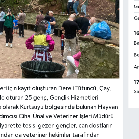
Ge
Ga
1
Ba
Be
Am
1
eri için kayıt oluşturan Dereli Tütüncü, Çay,
Sa
e oturan 25 genç, Gençlik Hizmetleri
lk olarak Kurtsuyu bölgesinde bulunan Hayvan
dımcısı Cihal Ünal ve Veteriner İşleri Müdürü
yarette tesisi gezen gençler, can dostların
 yandan da veteriner hekimler tarafından