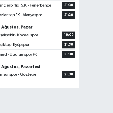
nçlerbirliği S.K. - Fenerbahçe
21:30
ziantep FK - Alanyaspor
21:30
6 Ağustos, Pazar
şakşehir - Kocaelispor
19:00
şiktaş - Eyüpspor
21:30
ed - Erzurumspor FK
21:30
7 Ağustos, Pazartesi
msunspor - Göztepe
21:30