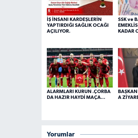
İŞ İNSANI KARDEŞLERİN
SSK ve 
YAPTIRDIĞI SAĞLIK OCAĞI
EMEKLİS
AÇILIYOR.
KADAR O
ALARMLARI KURUN .ÇORBA
BAŞKAN
DA HAZIR HAYDİ MAÇA...
A ZİYARE
Yorumlar