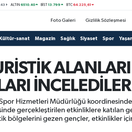
143
6510.40
13.799
64.225,61
ALTIN
BİST
BTC
Foto Galeri
Gizlilik Sözleşmesi
Kültür-sanat
Magazin
Sağlık
Siyaset
Spor
Yaşa
URİSTİK ALANLARI
ARI İNCELEDİLER
 Spor Hizmetleri Müdürlüğü koordinesinde 
nde gerçekleştirilen etkinliklere katılan g
tik bölgelerini gezen gençler, etkinlikler i