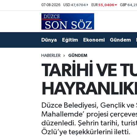
47,6704
55,0406
64,2
07-08-2026
USD
EUR
GBP
Foto Galeri
Akçakoca Nöbetçi Eczaneler
Gizlilik Sözleşmesi
Akçakoca Hava Durumu
Dünya
Eğitim
Ekonomi
Gündem
İletişim
Akçakoca Trafik Yoğunluk Haritası
HABERLER
GÜNDEM
TARİHİ VE T
Künye
Süper Lig Puan Durumu ve Fikstür
HAYRANLIKL
Video Galeri
Tüm Manşetler
Son Dakika Haberleri
Düzce Belediyesi, Gençlik ve
Mahallemde’ projesi çerçevesi
Haber Arşivi
düzenledi. Şehrin tarihi, turis
Özlü’ye teşekkürlerini iletti.