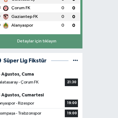
8
Çorum FK
0
0
9
Gaziantep FK
0
0
0
Alanyaspor
0
0
Detaylar için tıklayın
Süper Lig Fikstür
4 Ağustos, Cuma
latasaray - Çorum FK
21:30
5 Ağustos, Cumartesi
nyaspor - Rizespor
19:00
sımpaşa - Trabzonspor
19:00