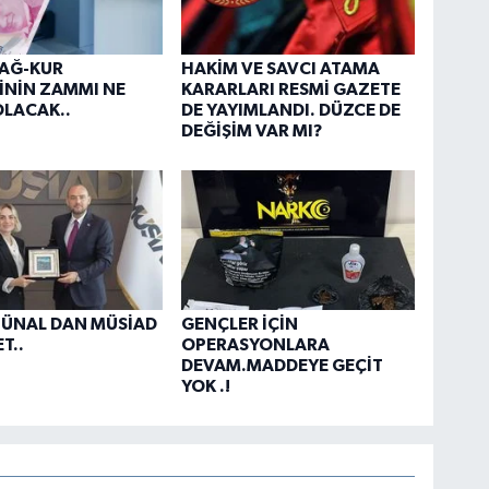
BAĞ-KUR
HAKİM VE SAVCI ATAMA
İNİN ZAMMI NE
KARARLARI RESMİ GAZETE
LACAK..
DE YAYIMLANDI. DÜZCE DE
DEĞİŞİM VAR MI?
 ÜNAL DAN MÜSİAD
GENÇLER İÇİN
T..
OPERASYONLARA
DEVAM.MADDEYE GEÇİT
YOK .!