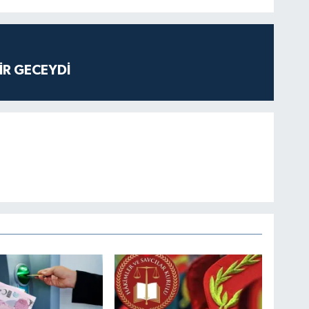
İR GECEYDİ