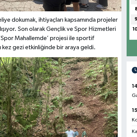
liye dokumak, ihtiyaçları kapsamında projeler
ışıyor. Son olarak Gençlik ve Spor Hizmetleri
1
‘Spor Mahallemde’ projesi ile sportif
u kez gezi etkinliğinde bir araya geldi.
1
Ga
1
Ko
Ka