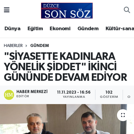
Foto Galeri
Akçakoca Nöbetçi Eczaneler
Dünya
Eğitim
Ekonomi
Gündem
Kültür-sana
Gizlilik Sözleşmesi
Akçakoca Hava Durumu
HABERLER
GÜNDEM
İletişim
Akçakoca Trafik Yoğunluk Haritası
"SİYASETTE KADINLARA
YÖNELİK ŞİDDET" İKİNCİ
Künye
Süper Lig Puan Durumu ve Fikstür
GÜNÜNDE DEVAM EDİYOR
Video Galeri
Tüm Manşetler
HABER MERKEZI
11.11.2023 - 16:56
102
EDITÖR
YAYINLANMA
GÖSTERIM
OK
Son Dakika Haberleri
Haber Arşivi