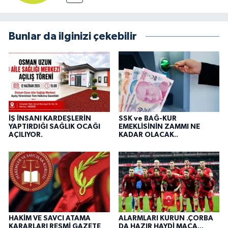
Bunlar da ilginizi çekebilir
İŞ İNSANI KARDEŞLERİN
SSK ve BAĞ-KUR
YAPTIRDIĞI SAĞLIK OCAĞI
EMEKLİSİNİN ZAMMI NE
AÇILIYOR.
KADAR OLACAK..
HAKİM VE SAVCI ATAMA
ALARMLARI KURUN .ÇORBA
KARARLARI RESMİ GAZETE
DA HAZIR HAYDİ MAÇA...