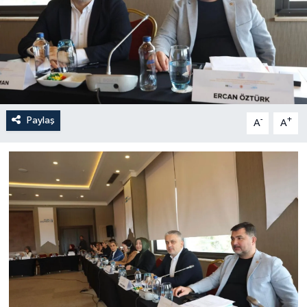
Paylaş
-
+
A
A