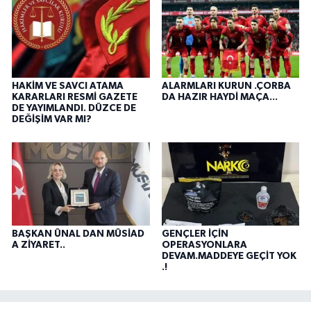
HAKİM VE SAVCI ATAMA
ALARMLARI KURUN .ÇORBA
KARARLARI RESMİ GAZETE
DA HAZIR HAYDİ MAÇA...
DE YAYIMLANDI. DÜZCE DE
DEĞİŞİM VAR MI?
BAŞKAN ÜNAL DAN MÜSİAD
GENÇLER İÇİN
A ZİYARET..
OPERASYONLARA
DEVAM.MADDEYE GEÇİT YOK
.!