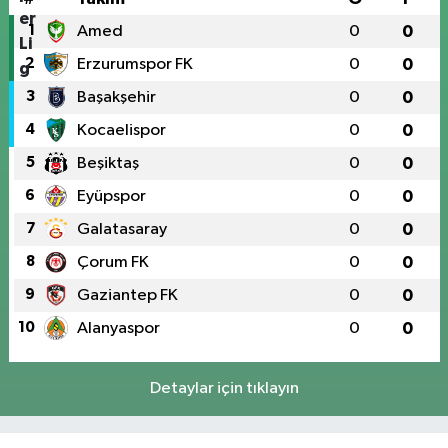
1
Amed
0
0
2
Erzurumspor FK
0
0
3
Başakşehir
0
0
4
Kocaelispor
0
0
5
Beşiktaş
0
0
6
Eyüpspor
0
0
7
Galatasaray
0
0
8
Çorum FK
0
0
9
Gaziantep FK
0
0
10
Alanyaspor
0
0
Detaylar için tıklayın