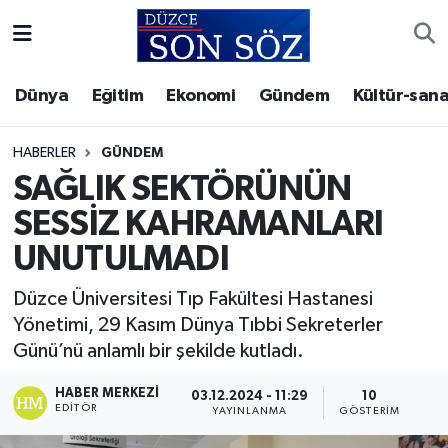
Foto Galeri
Akçakoca Nöbetçi Eczaneler
Dünya
Eğitim
Ekonomi
Gündem
Kültür-sana
Gizlilik Sözleşmesi
Akçakoca Hava Durumu
HABERLER
GÜNDEM
İletişim
Akçakoca Trafik Yoğunluk Haritası
SAĞLIK SEKTÖRÜNÜN
SESSİZ KAHRAMANLARI
Künye
Süper Lig Puan Durumu ve Fikstür
UNUTULMADI
Video Galeri
Tüm Manşetler
Düzce Üniversitesi Tıp Fakültesi Hastanesi
Yönetimi, 29 Kasım Dünya Tıbbi Sekreterler
Son Dakika Haberleri
Günü’nü anlamlı bir şekilde kutladı.
Haber Arşivi
HABER MERKEZI
03.12.2024 - 11:29
10
EDITÖR
YAYINLANMA
GÖSTERIM