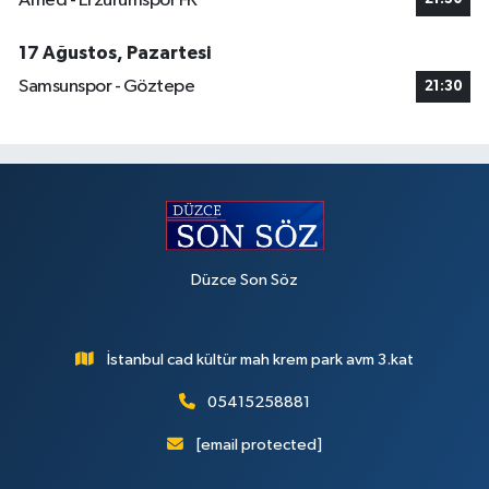
Amed - Erzurumspor FK
17 Ağustos, Pazartesi
Samsunspor - Göztepe
21:30
Düzce Son Söz
İstanbul cad kültür mah krem park avm 3.kat
05415258881
[email protected]