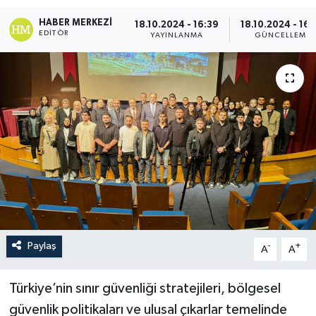
HABER MERKEZI
18.10.2024 - 16:39
18.10.2024 - 16:
EDITÖR
YAYINLANMA
GÜNCELLEME
Paylaş
-
+
A
A
Türkiye’nin sınır güvenliği stratejileri, bölgesel
güvenlik politikaları ve ulusal çıkarlar temelinde