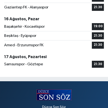
Gaziantep FK - Alanyaspor
21:30
16 Ağustos, Pazar
Başakşehir - Kocaelispor
19:00
Beşiktaş - Eyüpspor
21:30
Amed - Erzurumspor FK
21:30
17 Ağustos, Pazartesi
Samsunspor - Göztepe
21:30
Düzce Son Söz