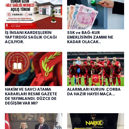
İŞ İNSANI KARDEŞLERİN
SSK ve BAĞ-KUR
YAPTIRDIĞI SAĞLIK OCAĞI
EMEKLİSİNİN ZAMMI NE
AÇILIYOR.
KADAR OLACAK..
HAKİM VE SAVCI ATAMA
ALARMLARI KURUN .ÇORBA
KARARLARI RESMİ GAZETE
DA HAZIR HAYDİ MAÇA...
DE YAYIMLANDI. DÜZCE DE
DEĞİŞİM VAR MI?