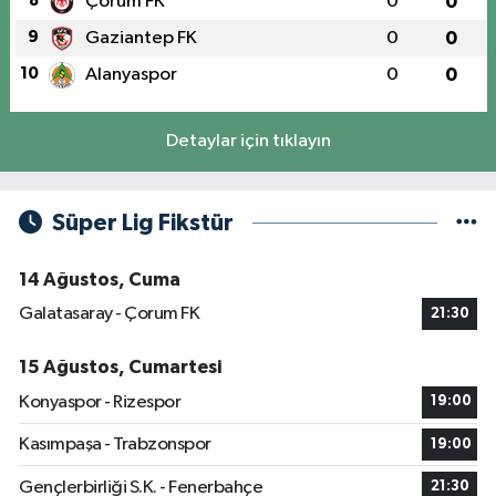
8
Çorum FK
0
0
9
Gaziantep FK
0
0
10
Alanyaspor
0
0
Detaylar için tıklayın
Süper Lig Fikstür
14 Ağustos, Cuma
Galatasaray - Çorum FK
21:30
15 Ağustos, Cumartesi
Konyaspor - Rizespor
19:00
Kasımpaşa - Trabzonspor
19:00
Gençlerbirliği S.K. - Fenerbahçe
21:30