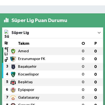
Süper Lig Puan Durumu
Süper Lig
#
Takım
O
P
1
Amed
0
0
2
Erzurumspor FK
0
0
3
Başakşehir
0
0
4
Kocaelispor
0
0
5
Beşiktaş
0
0
6
Eyüpspor
0
0
7
Galatasaray
0
0