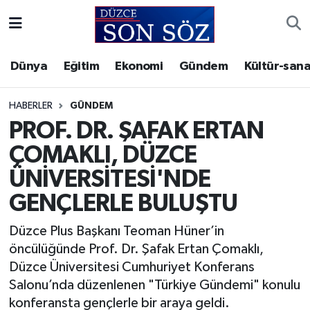
Foto Galeri
Akçakoca Nöbetçi Eczaneler
Dünya
Eğitim
Ekonomi
Gündem
Kültür-sana
Gizlilik Sözleşmesi
Akçakoca Hava Durumu
HABERLER
GÜNDEM
İletişim
Akçakoca Trafik Yoğunluk Haritası
PROF. DR. ŞAFAK ERTAN
ÇOMAKLI, DÜZCE
Künye
Süper Lig Puan Durumu ve Fikstür
ÜNİVERSİTESİ'NDE
Video Galeri
Tüm Manşetler
GENÇLERLE BULUŞTU
Son Dakika Haberleri
Düzce Plus Başkanı Teoman Hüner’in
öncülüğünde Prof. Dr. Şafak Ertan Çomaklı,
Haber Arşivi
Düzce Üniversitesi Cumhuriyet Konferans
Salonu’nda düzenlenen "Türkiye Gündemi" konulu
konferansta gençlerle bir araya geldi.