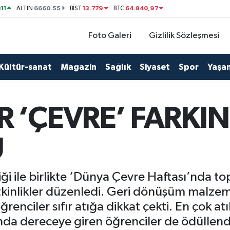
11
6660.55
13.779
64.840,97
ALTIN
BİST
BTC
Foto Galeri
Gizlilik Sözleşmesi
Kültür-sanat
Magazin
Sağlık
Siyaset
Spor
Yaşa
 ‘ÇEVRE’ FARKIN
U
ği ile birlikte ‘Dünya Çevre Haftası’nda to
tkinlikler düzenledi. Geri dönüşüm malzeme
öğrenciler sıfır atığa dikkat çekti. En çok at
da dereceye giren öğrenciler de ödüllendi