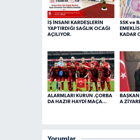
İŞ İNSANI KARDEŞLERİN
SSK ve 
YAPTIRDIĞI SAĞLIK OCAĞI
EMEKLİS
AÇILIYOR.
KADAR O
ALARMLARI KURUN .ÇORBA
BAŞKAN
DA HAZIR HAYDİ MAÇA...
A ZİYARE
Yorumlar