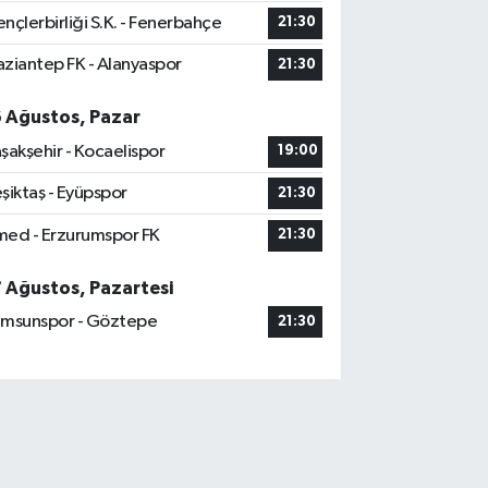
nçlerbirliği S.K. - Fenerbahçe
21:30
ziantep FK - Alanyaspor
21:30
6 Ağustos, Pazar
şakşehir - Kocaelispor
19:00
şiktaş - Eyüpspor
21:30
ed - Erzurumspor FK
21:30
7 Ağustos, Pazartesi
msunspor - Göztepe
21:30