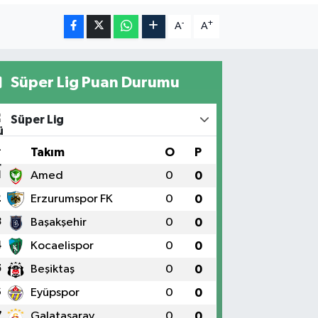
-
+
A
A
Süper Lig Puan Durumu
Süper Lig
#
Takım
O
P
1
Amed
0
0
2
Erzurumspor FK
0
0
3
Başakşehir
0
0
4
Kocaelispor
0
0
5
Beşiktaş
0
0
6
Eyüpspor
0
0
7
Galatasaray
0
0