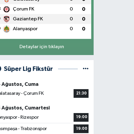
8
Çorum FK
0
0
9
Gaziantep FK
0
0
0
Alanyaspor
0
0
Detaylar için tıklayın
Süper Lig Fikstür
4 Ağustos, Cuma
latasaray - Çorum FK
21:30
5 Ağustos, Cumartesi
nyaspor - Rizespor
19:00
sımpaşa - Trabzonspor
19:00