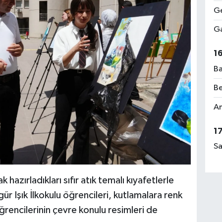
Ge
Ga
1
Ba
Be
Am
1
Sa
azırladıkları sıfır atık temalı kıyafetlerle
ür Işık İlkokulu öğrencileri, kutlamalara renk
öğrencilerinin çevre konulu resimleri de