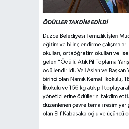
ÖDÜLLER TAKDİM EDİLDİ
Düzce Belediyesi Temizlik İşleri Müd
eğitim ve bilinçlendirme çalışmaları 
okulları, ortaöğretim okulları ve li
gelen “Ödüllü Atık Pil Toplama Yar
ödüllendirildi. Vali Aslan ve Başkan
birinci olan Namık Kemal İlkokulu, 18
İlkokulu ve 156 kg atık pil toplayar
yöneticilerine ödüllerini takdim etti
düzenlenen çevre temalı resim yarış
olan Elif Kabasakaloğlu ve üçüncü ol