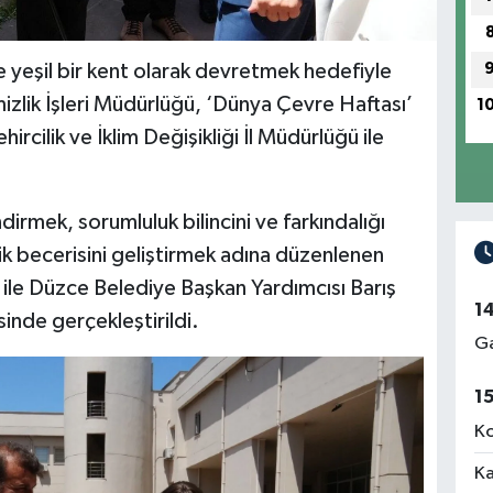
ve yeşil bir kent olarak devretmek hedefiyle
zlik İşleri Müdürlüğü, ‘Dünya Çevre Haftası’
1
rcilik ve İklim Değişikliği İl Müdürlüğü ile
irmek, sorumluluk bilincini ve farkındalığı
etik becerisini geliştirmek adına düzenlenen
an ile Düzce Belediye Başkan Yardımcısı Barış
1
sinde gerçekleştirildi.
Ga
1
Ko
Ka