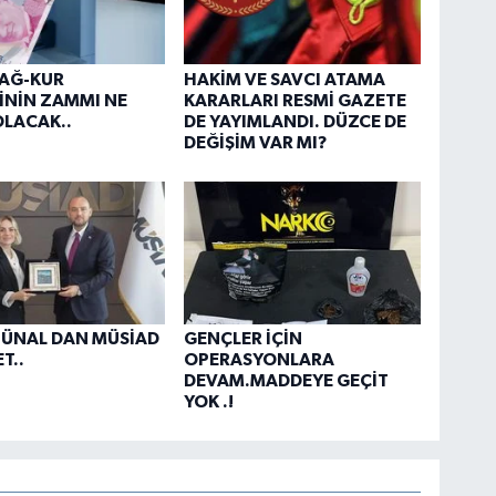
BAĞ-KUR
HAKİM VE SAVCI ATAMA
İNİN ZAMMI NE
KARARLARI RESMİ GAZETE
LACAK..
DE YAYIMLANDI. DÜZCE DE
DEĞİŞİM VAR MI?
 ÜNAL DAN MÜSİAD
GENÇLER İÇİN
T..
OPERASYONLARA
DEVAM.MADDEYE GEÇİT
YOK .!