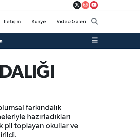
İletişim
Künye
Video Galeri
m
DALIĞI
plumsal farkındalık
leriyle hazırladıkları
ık pil toplayan okullar ve
rildi.