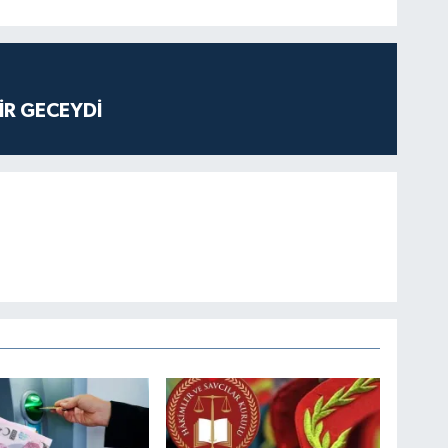
İR GECEYDİ