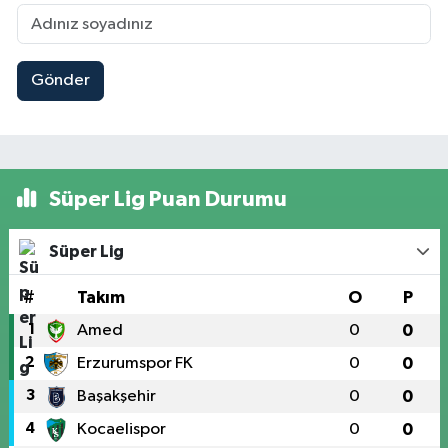
Gönder
Süper Lig Puan Durumu
Süper Lig
#
Takım
O
P
1
Amed
0
0
2
Erzurumspor FK
0
0
3
Başakşehir
0
0
4
Kocaelispor
0
0