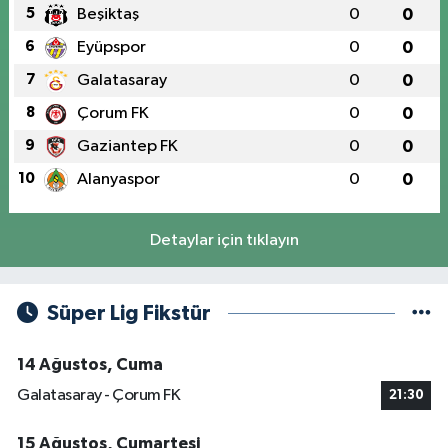
5
Beşiktaş
0
0
6
Eyüpspor
0
0
7
Galatasaray
0
0
8
Çorum FK
0
0
9
Gaziantep FK
0
0
10
Alanyaspor
0
0
Detaylar için tıklayın
Süper Lig Fikstür
14 Ağustos, Cuma
Galatasaray - Çorum FK
21:30
15 Ağustos, Cumartesi