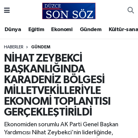
Foto Galeri
Akçakoca Nöbetçi Eczaneler
Dünya
Eğitim
Ekonomi
Gündem
Kültür-sana
Gizlilik Sözleşmesi
Akçakoca Hava Durumu
HABERLER
GÜNDEM
İletişim
Akçakoca Trafik Yoğunluk Haritası
NİHAT ZEYBEKCİ
BAŞKANLIĞINDA
Künye
Süper Lig Puan Durumu ve Fikstür
KARADENİZ BÖLGESİ
Video Galeri
Tüm Manşetler
MİLLETVEKİLLERİYLE
EKONOMİ TOPLANTISI
Son Dakika Haberleri
GERÇEKLEŞTİRİLDİ
Haber Arşivi
Ekonomiden sorumlu AK Parti Genel Başkan
Yardımcısı Nihat Zeybekci'nin liderliğinde,