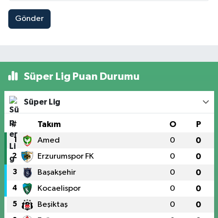
Gönder
Süper Lig Puan Durumu
Süper Lig
#
Takım
O
P
1
Amed
0
0
2
Erzurumspor FK
0
0
3
Başakşehir
0
0
4
Kocaelispor
0
0
5
Beşiktaş
0
0