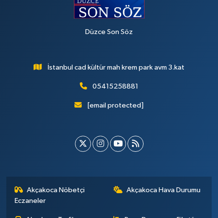
Düzce Son Söz
İstanbul cad kültür mah krem park avm 3.kat
05415258881
[email protected]
Akçakoca Nöbetçi
Akçakoca Hava Durumu
Eczaneler