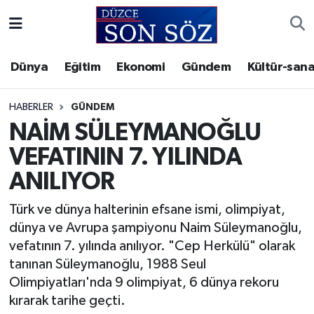
Foto Galeri
Akçakoca Nöbetçi Eczaneler
Dünya
Eğitim
Ekonomi
Gündem
Kültür-sana
Gizlilik Sözleşmesi
Akçakoca Hava Durumu
HABERLER
GÜNDEM
İletişim
Akçakoca Trafik Yoğunluk Haritası
NAİM SÜLEYMANOĞLU
VEFATININ 7. YILINDA
Künye
Süper Lig Puan Durumu ve Fikstür
ANILIYOR
Video Galeri
Tüm Manşetler
Türk ve dünya halterinin efsane ismi, olimpiyat,
dünya ve Avrupa şampiyonu Naim Süleymanoğlu,
Son Dakika Haberleri
vefatının 7. yılında anılıyor. "Cep Herkülü" olarak
tanınan Süleymanoğlu, 1988 Seul
Haber Arşivi
Olimpiyatları'nda 9 olimpiyat, 6 dünya rekoru
kırarak tarihe geçti.