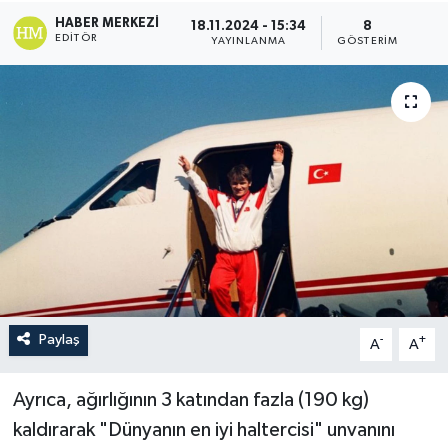
HABER MERKEZI
18.11.2024 - 15:34
8
EDITÖR
YAYINLANMA
GÖSTERIM
Paylaş
-
+
A
A
Ayrıca, ağırlığının 3 katından fazla (190 kg)
kaldırarak "Dünyanın en iyi haltercisi" unvanını