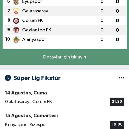
6
Eyüpspor
0
0
7
Galatasaray
0
0
8
Çorum FK
0
0
9
Gaziantep FK
0
0
10
Alanyaspor
0
0
Detaylar için tıklayın
Süper Lig Fikstür
14 Ağustos, Cuma
Galatasaray - Çorum FK
21:30
15 Ağustos, Cumartesi
Konyaspor - Rizespor
19:00