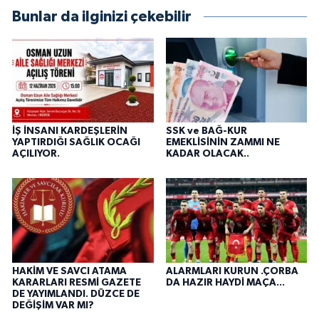
Bunlar da ilginizi çekebilir
İŞ İNSANI KARDEŞLERİN
SSK ve BAĞ-KUR
YAPTIRDIĞI SAĞLIK OCAĞI
EMEKLİSİNİN ZAMMI NE
AÇILIYOR.
KADAR OLACAK..
HAKİM VE SAVCI ATAMA
ALARMLARI KURUN .ÇORBA
KARARLARI RESMİ GAZETE
DA HAZIR HAYDİ MAÇA...
DE YAYIMLANDI. DÜZCE DE
DEĞİŞİM VAR MI?