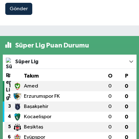
Gönder
Süper Lig Puan Durumu
Süper Lig
#
Takım
O
P
1
Amed
0
0
2
Erzurumspor FK
0
0
3
Başakşehir
0
0
4
Kocaelispor
0
0
5
Beşiktaş
0
0
6
Eyüpspor
0
0