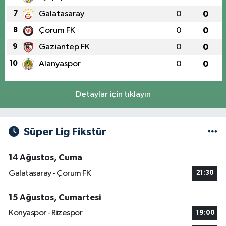
7
Galatasaray
0
0
8
Çorum FK
0
0
9
Gaziantep FK
0
0
10
Alanyaspor
0
0
Detaylar için tıklayın
Süper Lig Fikstür
14 Ağustos, Cuma
Galatasaray - Çorum FK
21:30
15 Ağustos, Cumartesi
Konyaspor - Rizespor
19:00