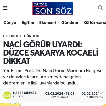
Foto Galeri
Akçakoca Nöbetçi Eczaneler
Dünya
Eğitim
Ekonomi
Gündem
Kültür-sana
Gizlilik Sözleşmesi
Akçakoca Hava Durumu
HABERLER
GÜNDEM
İletişim
Akçakoca Trafik Yoğunluk Haritası
NACİ GÖRÜR UYARDI:
DÜZCE SAKARYA KOCAELİ
Künye
Süper Lig Puan Durumu ve Fikstür
DİKKAT
Video Galeri
Tüm Manşetler
Yer Bilimci Prof. Dr. Naci Görür, Marmara Bölgesi
ve denizlerde ard arda meydana gelen
Son Dakika Haberleri
depremler ile ilgili uyarılarda bulundu.
Haber Arşivi
HABER MERKEZI
02.02.2024 - 12:05
02.02.2024 - 12
EDITÖR
YAYINLANMA
GÜNCELLEME