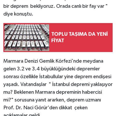
bir deprem bekliyoruz. Orada canlı bir fay var "
diye konuştu.
TOPLU TAŞIMA DA YENİ
FİYAT
Marmara Denizi Gemlik Körfezi'nde meydana
gelen 3.2 ve 3.4 büyüklüğündeki depremler
sonrası özellikle İstabullular yine deprem endişesi
yaşadı. Vatandaşlar " İstanbul depremi yaklaşıyor
mu? Beklenen Marmara depreminin habercisi
mi?" sorusuna yanıt ararken, deprem uzmanı
Prof. Dr. Naci Görür'den dikkat çeken
açıklamalar geldi.