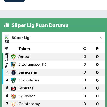
Süper Lig Puan Durumu
Süper Lig
#
Takım
O
P
1
Amed
0
0
2
Erzurumspor FK
0
0
3
Başakşehir
0
0
4
Kocaelispor
0
0
5
Beşiktaş
0
0
6
Eyüpspor
0
0
7
Galatasaray
0
0