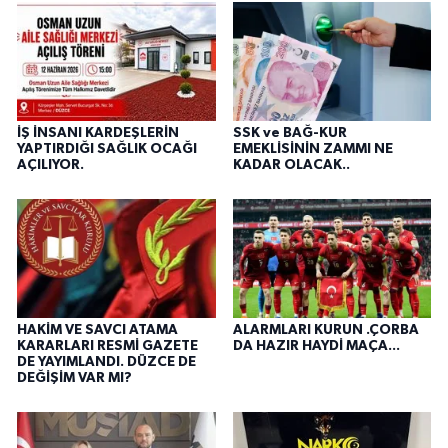
İŞ İNSANI KARDEŞLERİN
SSK ve BAĞ-KUR
YAPTIRDIĞI SAĞLIK OCAĞI
EMEKLİSİNİN ZAMMI NE
AÇILIYOR.
KADAR OLACAK..
HAKİM VE SAVCI ATAMA
ALARMLARI KURUN .ÇORBA
KARARLARI RESMİ GAZETE
DA HAZIR HAYDİ MAÇA...
DE YAYIMLANDI. DÜZCE DE
DEĞİŞİM VAR MI?