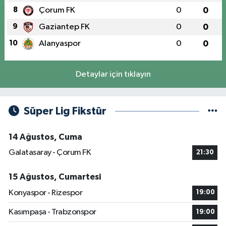
8
Çorum FK
0
0
9
Gaziantep FK
0
0
10
Alanyaspor
0
0
Detaylar için tıklayın
Süper Lig Fikstür
14 Ağustos, Cuma
Galatasaray - Çorum FK
21:30
15 Ağustos, Cumartesi
Konyaspor - Rizespor
19:00
Kasımpaşa - Trabzonspor
19:00