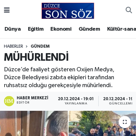
Foto Galeri
Akçakoca Nöbetçi Eczaneler
Dünya
Eğitim
Ekonomi
Gündem
Kültür-sana
Gizlilik Sözleşmesi
Akçakoca Hava Durumu
HABERLER
GÜNDEM
İletişim
Akçakoca Trafik Yoğunluk Haritası
MÜHÜRLENDİ
Düzce’de faaliyet gösteren Oxijen Medya,
Künye
Süper Lig Puan Durumu ve Fikstür
Düzce Belediyesi zabıta ekipleri tarafından
ruhsatsız olduğu gerekçesiyle mühürlendi.
Video Galeri
Tüm Manşetler
HABER MERKEZI
20.12.2024 - 19:01
20.12.2024 - 19:
Son Dakika Haberleri
EDITÖR
YAYINLANMA
GÜNCELLEME
Haber Arşivi