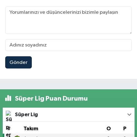
Gönder
Süper Lig Puan Durumu
Süper Lig
#
Takım
O
P