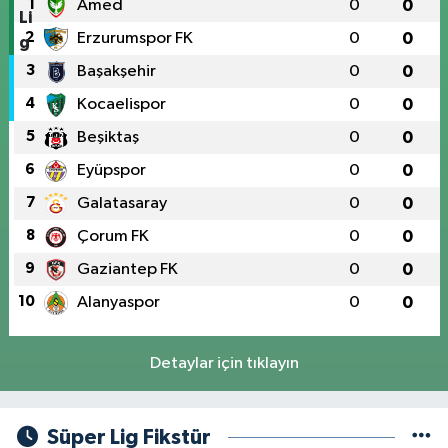
1
Amed
0
0
2
Erzurumspor FK
0
0
3
Başakşehir
0
0
4
Kocaelispor
0
0
5
Beşiktaş
0
0
6
Eyüpspor
0
0
7
Galatasaray
0
0
8
Çorum FK
0
0
9
Gaziantep FK
0
0
10
Alanyaspor
0
0
Detaylar için tıklayın
Süper Lig Fikstür