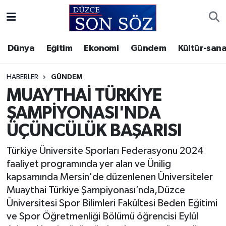
Foto Galeri
Akçakoca Nöbetçi Eczaneler
Dünya
Eğitim
Ekonomi
Gündem
Kültür-sana
Gizlilik Sözleşmesi
Akçakoca Hava Durumu
HABERLER
GÜNDEM
İletişim
Akçakoca Trafik Yoğunluk Haritası
MUAYTHAİ TÜRKİYE
ŞAMPİYONASI'NDA
Künye
Süper Lig Puan Durumu ve Fikstür
ÜÇÜNCÜLÜK BAŞARISI
Video Galeri
Tüm Manşetler
Türkiye Üniversite Sporları Federasyonu 2024
faaliyet programında yer alan ve Ünilig
Son Dakika Haberleri
kapsamında Mersin'de düzenlenen Üniversiteler
Muaythai Türkiye Şampiyonası’nda,Düzce
Haber Arşivi
Üniversitesi Spor Bilimleri Fakültesi Beden Eğitimi
ve Spor Öğretmenliği Bölümü öğrencisi Eylül