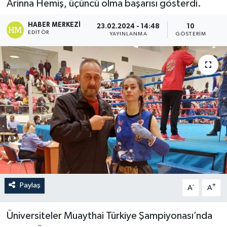
Arinna Hemiş, üçüncü olma başarısı gösterdi.
HABER MERKEZI
23.02.2024 - 14:48
10
EDITÖR
YAYINLANMA
GÖSTERIM
Paylaş
-
+
A
A
Üniversiteler Muaythai Türkiye Şampiyonası’nda