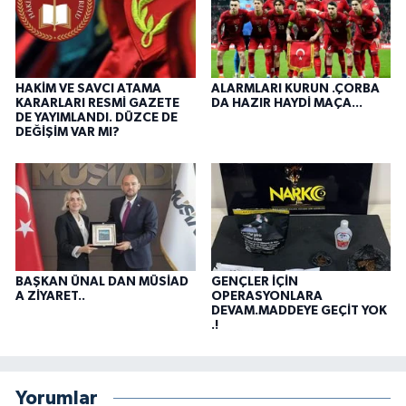
HAKİM VE SAVCI ATAMA
ALARMLARI KURUN .ÇORBA
KARARLARI RESMİ GAZETE
DA HAZIR HAYDİ MAÇA...
DE YAYIMLANDI. DÜZCE DE
DEĞİŞİM VAR MI?
BAŞKAN ÜNAL DAN MÜSİAD
GENÇLER İÇİN
A ZİYARET..
OPERASYONLARA
DEVAM.MADDEYE GEÇİT YOK
.!
Yorumlar