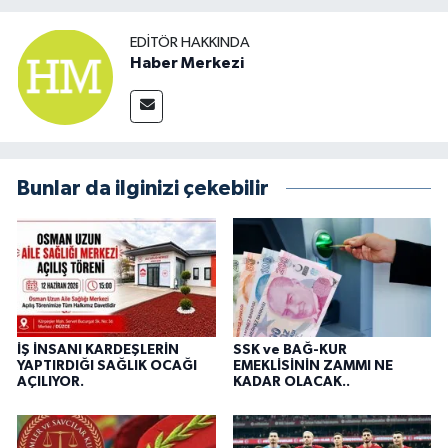
EDITÖR HAKKINDA
Haber Merkezi
Bunlar da ilginizi çekebilir
İŞ İNSANI KARDEŞLERİN
SSK ve BAĞ-KUR
YAPTIRDIĞI SAĞLIK OCAĞI
EMEKLİSİNİN ZAMMI NE
AÇILIYOR.
KADAR OLACAK..