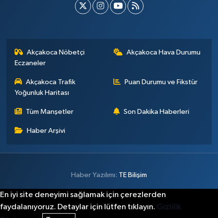
Akçakoca Nöbetçi
Akçakoca Hava Durumu
Eczaneler
Akçakoca Trafik
Puan Durumu ve Fikstür
Yoğunluk Haritası
Tüm Manşetler
Son Dakika Haberleri
Haber Arşivi
Haber Yazılımı:
TE Bilişim
En iyi site deneyimi sağlamak için çerezlerden
faydalanıyoruz. Detaylar için lütfen tıklayın.
Gizlilik