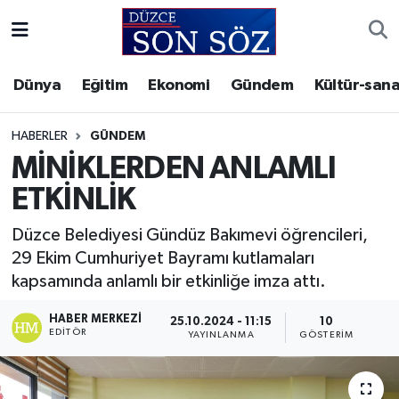
Foto Galeri
Akçakoca Nöbetçi Eczaneler
Dünya
Eğitim
Ekonomi
Gündem
Kültür-sana
Gizlilik Sözleşmesi
Akçakoca Hava Durumu
HABERLER
GÜNDEM
İletişim
Akçakoca Trafik Yoğunluk Haritası
MİNİKLERDEN ANLAMLI
ETKİNLİK
Künye
Süper Lig Puan Durumu ve Fikstür
Düzce Belediyesi Gündüz Bakımevi öğrencileri,
Video Galeri
Tüm Manşetler
29 Ekim Cumhuriyet Bayramı kutlamaları
kapsamında anlamlı bir etkinliğe imza attı.
Son Dakika Haberleri
HABER MERKEZI
25.10.2024 - 11:15
10
EDITÖR
YAYINLANMA
GÖSTERIM
Haber Arşivi