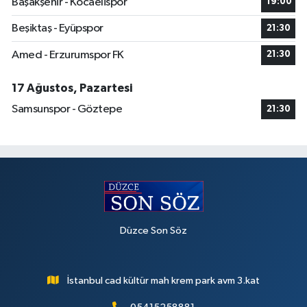
Başakşehir - Kocaelispor
19:00
Beşiktaş - Eyüpspor
21:30
Amed - Erzurumspor FK
21:30
17 Ağustos, Pazartesi
Samsunspor - Göztepe
21:30
Düzce Son Söz
İstanbul cad kültür mah krem park avm 3.kat