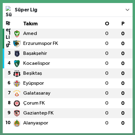
Süper Lig
#
Takım
O
P
1
Amed
0
0
2
Erzurumspor FK
0
0
3
Başakşehir
0
0
4
Kocaelispor
0
0
5
Beşiktaş
0
0
6
Eyüpspor
0
0
7
Galatasaray
0
0
8
Çorum FK
0
0
9
Gaziantep FK
0
0
10
Alanyaspor
0
0