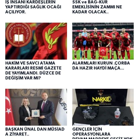
İŞ İNSANI KARDEŞLERİN
SSK ve BAĞ-KUR
YAPTIRDIĞI SAĞLIK OCAĞI
EMEKLİSİNİN ZAMMI NE
AÇILIYOR.
KADAR OLACAK..
HAKİM VE SAVCI ATAMA
ALARMLARI KURUN .ÇORBA
KARARLARI RESMİ GAZETE
DA HAZIR HAYDİ MAÇA...
DE YAYIMLANDI. DÜZCE DE
DEĞİŞİM VAR MI?
BAŞKAN ÜNAL DAN MÜSİAD
GENÇLER İÇİN
A ZİYARET..
OPERASYONLARA