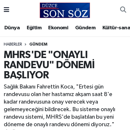
Foto Galeri
Akçakoca Nöbetçi Eczaneler
Dünya
Eğitim
Ekonomi
Gündem
Kültür-sana
Gizlilik Sözleşmesi
Akçakoca Hava Durumu
HABERLER
GÜNDEM
İletişim
Akçakoca Trafik Yoğunluk Haritası
MHRS'DE "ONAYLI
RANDEVU" DÖNEMİ
Künye
Süper Lig Puan Durumu ve Fikstür
BAŞLIYOR
Video Galeri
Tüm Manşetler
Sağlık Bakanı Fahrettin Koca, "Ertesi gün
randevusu olan her hastamız akşam saat 8'e
Son Dakika Haberleri
kadar randevusuna onay verecek veya
gelemeyeceğini bildirecek. Bu sisteme onaylı
Haber Arşivi
randevu sistemi, MHRS'de başlatılan bu yeni
döneme de onaylı randevu dönemi diyoruz."