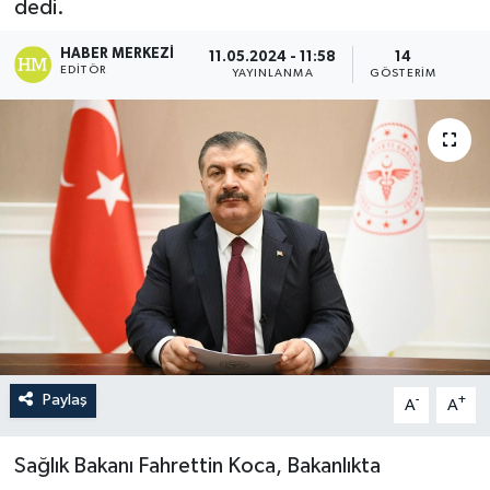
dedi.
HABER MERKEZI
11.05.2024 - 11:58
14
EDITÖR
YAYINLANMA
GÖSTERIM
Paylaş
-
+
A
A
Sağlık Bakanı Fahrettin Koca, Bakanlıkta