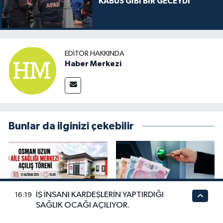
KABUS GİBİ BİR GECEYDİ
EDITÖR HAKKINDA
Haber Merkezi
Bunlar da ilginizi çekebilir
İŞ İNSANI KARDEŞLERİN YAPTIRDIĞI
16:19
SAĞLIK OCAĞI AÇILIYOR.
İŞ İNSANI KARDEŞLERİN
SSK ve BAĞ-KUR
YAPTIRDIĞI SAĞLIK OCAĞI
EMEKLİSİNİN ZAMMI NE
AÇILIYOR.
KADAR OLACAK..