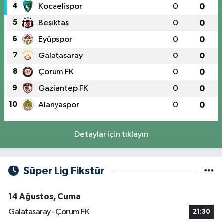
4
Kocaelispor
0
0
5
Beşiktaş
0
0
6
Eyüpspor
0
0
7
Galatasaray
0
0
8
Çorum FK
0
0
9
Gaziantep FK
0
0
10
Alanyaspor
0
0
Detaylar için tıklayın
Süper Lig Fikstür
14 Ağustos, Cuma
Galatasaray - Çorum FK
21:30