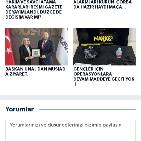
HAKİM VE SAVCI ATAMA
ALARMLARI KURUN .ÇORBA
KARARLARI RESMİ GAZETE
DA HAZIR HAYDİ MAÇA...
DE YAYIMLANDI. DÜZCE DE
DEĞİŞİM VAR MI?
BAŞKAN ÜNAL DAN MÜSİAD
GENÇLER İÇİN
A ZİYARET..
OPERASYONLARA
DEVAM.MADDEYE GEÇİT YOK
.!
Yorumlar