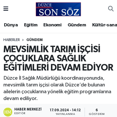
Foto Galeri
Akçakoca Nöbetçi Eczaneler
Dünya
Eğitim
Ekonomi
Gündem
Kültür-sana
Gizlilik Sözleşmesi
Akçakoca Hava Durumu
HABERLER
GÜNDEM
İletişim
Akçakoca Trafik Yoğunluk Haritası
MEVSİMLİK TARIM İŞÇİSİ
ÇOCUKLARA SAĞLIK
Künye
Süper Lig Puan Durumu ve Fikstür
EĞİTİMLERİ DEVAM EDİYOR
Video Galeri
Tüm Manşetler
Düzce İl Sağlık Müdürlüğü koordinasyonunda,
mevsimlik tarım işçisi olarak Düzce’de bulunan
Son Dakika Haberleri
ailelerin çocuklarına yönelik eğitim programlarına
devam ediliyor.
Haber Arşivi
HABER MERKEZI
17.09.2024 - 14:12
6
EDITÖR
YAYINLANMA
GÖSTERIM