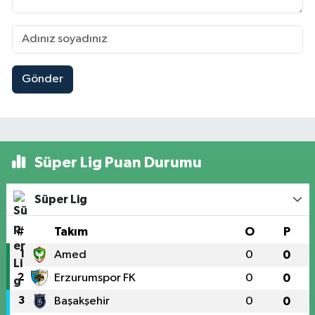
Gönder
Süper Lig Puan Durumu
Süper Lig
#
Takım
O
P
1
Amed
0
0
2
Erzurumspor FK
0
0
3
Başakşehir
0
0