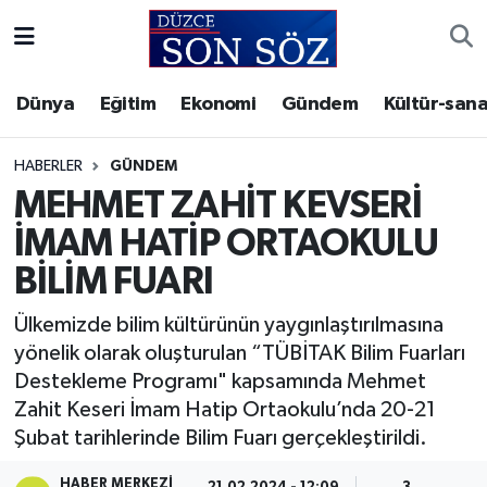
Foto Galeri
Akçakoca Nöbetçi Eczaneler
Dünya
Eğitim
Ekonomi
Gündem
Kültür-sana
Gizlilik Sözleşmesi
Akçakoca Hava Durumu
HABERLER
GÜNDEM
İletişim
Akçakoca Trafik Yoğunluk Haritası
MEHMET ZAHİT KEVSERİ
İMAM HATİP ORTAOKULU
Künye
Süper Lig Puan Durumu ve Fikstür
BİLİM FUARI
Video Galeri
Tüm Manşetler
Ülkemizde bilim kültürünün yaygınlaştırılmasına
yönelik olarak oluşturulan “TÜBİTAK Bilim Fuarları
Son Dakika Haberleri
Destekleme Programı" kapsamında Mehmet
Zahit Keseri İmam Hatip Ortaokulu’nda 20-21
Haber Arşivi
Şubat tarihlerinde Bilim Fuarı gerçekleştirildi.
HABER MERKEZI