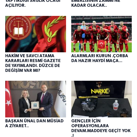
YAPTIRDIĞI SAĞLIK OCAĞI
EMEKLİSİNİN ZAMMI NE
AÇILIYOR.
KADAR OLACAK..
HAKİM VE SAVCI ATAMA
ALARMLARI KURUN .ÇORBA
KARARLARI RESMİ GAZETE
DA HAZIR HAYDİ MAÇA...
DE YAYIMLANDI. DÜZCE DE
DEĞİŞİM VAR MI?
BAŞKAN ÜNAL DAN MÜSİAD
GENÇLER İÇİN
A ZİYARET..
OPERASYONLARA
DEVAM.MADDEYE GEÇİT YOK
.!