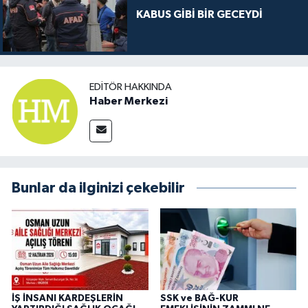
KABUS GİBİ BİR GECEYDİ
EDITÖR HAKKINDA
Haber Merkezi
Bunlar da ilginizi çekebilir
İŞ İNSANI KARDEŞLERİN
SSK ve BAĞ-KUR