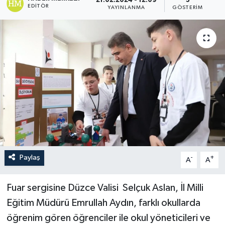
21.02.2024 - 12:09
3
EDITÖR
YAYINLANMA
GÖSTERIM
Paylaş
-
+
A
A
Fuar sergisine Düzce Valisi Selçuk Aslan, İl Milli
Eğitim Müdürü Emrullah Aydın, farklı okullarda
öğrenim gören öğrenciler ile okul yöneticileri ve