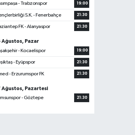
sımpaşa - Trabzonspor
19:00
nçlerbirliği S.K. - Fenerbahçe
21:30
ziantep FK - Alanyaspor
21:30
6 Ağustos, Pazar
şakşehir - Kocaelispor
19:00
şiktaş - Eyüpspor
21:30
ed - Erzurumspor FK
21:30
7 Ağustos, Pazartesi
msunspor - Göztepe
21:30