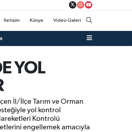
İletişim
Künye
Video Galeri
m
E YOL
R
çen İl/İlçe Tarım ve Orman
steğiyle yol kontrol
Hareketleri Kontrolü
etlerini engellemek amacıyla