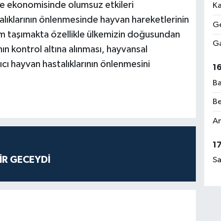
ke ekonomisinde olumsuz etkileri
Ka
alıklarının önlenmesinde hayvan hareketlerinin
Ge
 taşımakta özellikle ülkemizin doğusundan
Ga
ın kontrol altına alınması, hayvansal
cı hayvan hastalıklarının önlenmesini
1
Ba
Be
Am
1
İR GECEYDİ
Sa