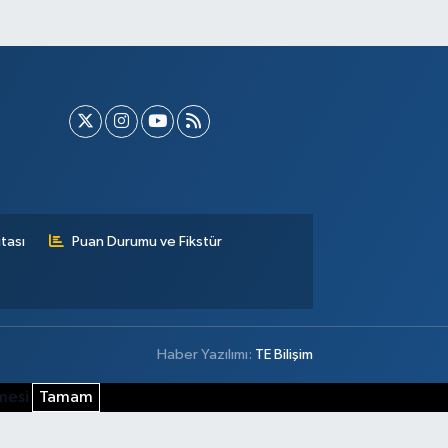
tası
Puan Durumu ve Fikstür
Haber Yazılımı:
TE Bilişim
şmesi
Tamam