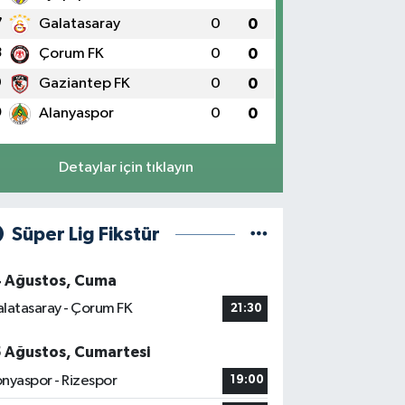
7
Galatasaray
0
0
8
Çorum FK
0
0
9
Gaziantep FK
0
0
0
Alanyaspor
0
0
Detaylar için tıklayın
Süper Lig Fikstür
4 Ağustos, Cuma
latasaray - Çorum FK
21:30
5 Ağustos, Cumartesi
nyaspor - Rizespor
19:00