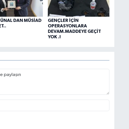
 ÜNAL DAN MÜSİAD
GENÇLER İÇİN
T..
OPERASYONLARA
DEVAM.MADDEYE GEÇİT
YOK .!