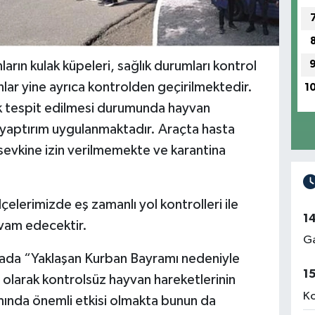
arın kulak küpeleri, sağlık durumları kontrol
lar yine ayrıca kontrolden geçirilmektedir.
1
 tespit edilmesi durumunda hayvan
i yaptırım uygulanmaktadır. Araçta hasta
evkine izin verilmemekte ve karantina
elerimizde eş zamanlı yol kontrolleri ile
1
devam edecektir.
Ga
mada “Yaklaşan Kurban Bayramı nedeniyle
1
ı olarak kontrolsüz hayvan hareketlerinin
Ko
lımında önemli etkisi olmakta bunun da