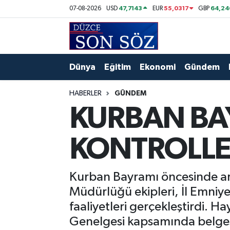
47,7143
55,0317
64,24
07-08-2026
USD
EUR
GBP
Foto Galeri
Akçakoca Nöbetçi Eczaneler
Gizlilik Sözleşmesi
Akçakoca Hava Durumu
Dünya
Eğitim
Ekonomi
Gündem
İletişim
Akçakoca Trafik Yoğunluk Haritası
HABERLER
GÜNDEM
KURBAN BA
Künye
Süper Lig Puan Durumu ve Fikstür
KONTROLLE
Video Galeri
Tüm Manşetler
Son Dakika Haberleri
Kurban Bayramı öncesinde art
Müdürlüğü ekipleri, İl Emniye
Haber Arşivi
faaliyetleri gerçekleştirdi. 
Genelgesi kapsamında belges