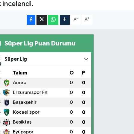
 incelendi.
-
+
A
A
Süper Lig Puan Durumu
Süper Lig
#
Takım
O
P
1
Amed
0
0
2
Erzurumspor FK
0
0
3
Başakşehir
0
0
4
Kocaelispor
0
0
5
Beşiktaş
0
0
6
Eyüpspor
0
0