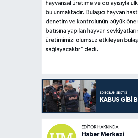
hayvansal üretime ve dolayısıyla ül
bulunmaktadır. Bulaşıcı hayvan hast
denetim ve kontrolünün büyük önem
batısına yapılan hayvan sevkiyatların
üretimimizi olumsuz etkileyen bulaşı
sağlayacaktır" dedi.
EDITÖRÜN SEÇTIĞI
KABUS GİBİ B
EDITÖR HAKKINDA
Haber Merkezi