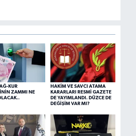
BAĞ-KUR
HAKİM VE SAVCI ATAMA
İNİN ZAMMI NE
KARARLARI RESMİ GAZETE
LACAK..
DE YAYIMLANDI. DÜZCE DE
DEĞİŞİM VAR MI?