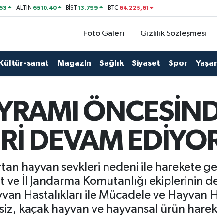
63
6510.40
13.799
64.225,61
ALTIN
BİST
BTC
Foto Galeri
Gizlilik Sözleşmesi
Kültür-sanat
Magazin
Sağlık
Siyaset
Spor
Yaşa
YRAMI ÖNCESİND
Rİ DEVAM EDİYO
an hayvan sevkleri nedeni ile harekete ge
t ve İl Jandarma Komutanlığı ekiplerinin de
Hayvan Hastalıkları ile Mücadele ve Hayvan 
iz, kaçak hayvan ve hayvansal ürün harek