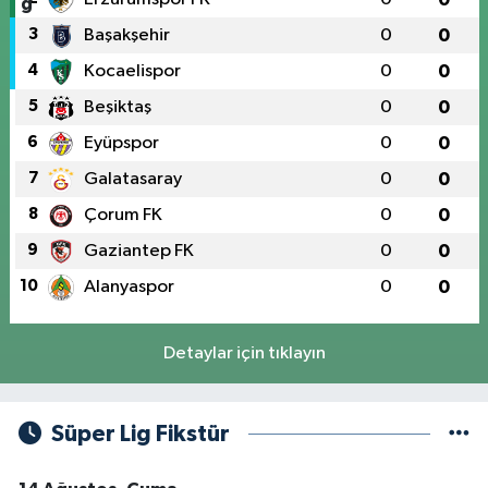
3
Başakşehir
0
0
4
Kocaelispor
0
0
5
Beşiktaş
0
0
6
Eyüpspor
0
0
7
Galatasaray
0
0
8
Çorum FK
0
0
9
Gaziantep FK
0
0
10
Alanyaspor
0
0
Detaylar için tıklayın
Süper Lig Fikstür