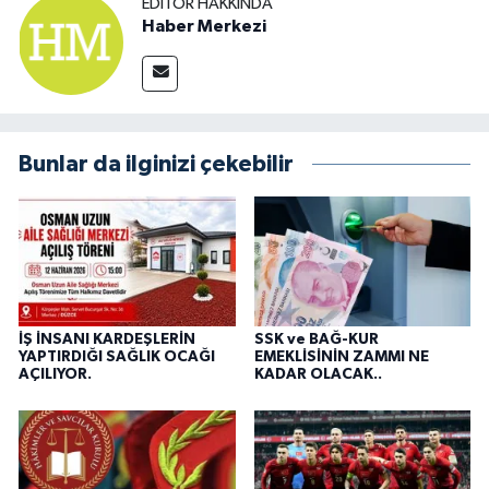
EDITÖR HAKKINDA
Haber Merkezi
Bunlar da ilginizi çekebilir
İŞ İNSANI KARDEŞLERİN
SSK ve BAĞ-KUR
YAPTIRDIĞI SAĞLIK OCAĞI
EMEKLİSİNİN ZAMMI NE
AÇILIYOR.
KADAR OLACAK..