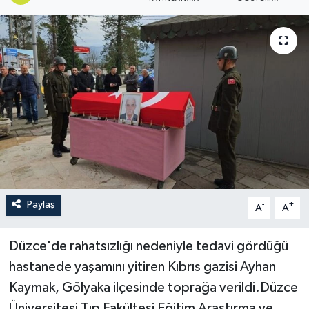
Paylaş
-
+
A
A
Düzce'de rahatsızlığı nedeniyle tedavi gördüğü
hastanede yaşamını yitiren Kıbrıs gazisi Ayhan
Kaymak, Gölyaka ilçesinde toprağa verildi.Düzce
Üniversitesi Tıp Fakültesi Eğitim Araştırma ve