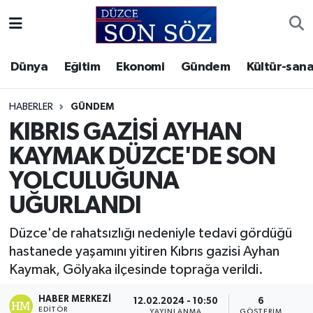
Foto Galeri
Akçakoca Nöbetçi Eczaneler
Dünya
Eğitim
Ekonomi
Gündem
Kültür-sana
Gizlilik Sözleşmesi
Akçakoca Hava Durumu
HABERLER
GÜNDEM
İletişim
Akçakoca Trafik Yoğunluk Haritası
KIBRIS GAZİSİ AYHAN
KAYMAK DÜZCE'DE SON
Künye
Süper Lig Puan Durumu ve Fikstür
YOLCULUĞUNA
Video Galeri
Tüm Manşetler
UĞURLANDI
Son Dakika Haberleri
Düzce'de rahatsızlığı nedeniyle tedavi gördüğü
hastanede yaşamını yitiren Kıbrıs gazisi Ayhan
Haber Arşivi
Kaymak, Gölyaka ilçesinde toprağa verildi.
HABER MERKEZI
12.02.2024 - 10:50
6
EDITÖR
YAYINLANMA
GÖSTERIM