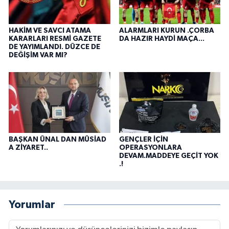
HAKİM VE SAVCI ATAMA
ALARMLARI KURUN .ÇORBA
KARARLARI RESMİ GAZETE
DA HAZIR HAYDİ MAÇA...
DE YAYIMLANDI. DÜZCE DE
DEĞİŞİM VAR MI?
BAŞKAN ÜNAL DAN MÜSİAD
GENÇLER İÇİN
A ZİYARET..
OPERASYONLARA
DEVAM.MADDEYE GEÇİT YOK
.!
Yorumlar