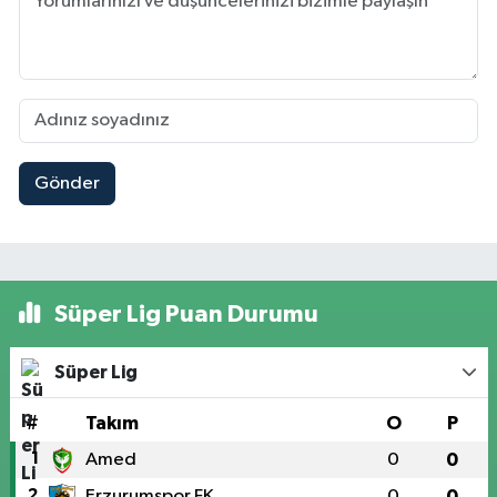
Gönder
Süper Lig Puan Durumu
Süper Lig
#
Takım
O
P
1
Amed
0
0
2
Erzurumspor FK
0
0