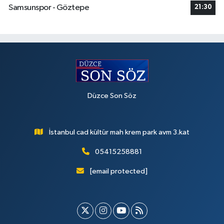
Samsunspor - Göztepe
21:30
Düzce Son Söz
İstanbul cad kültür mah krem park avm 3.kat
05415258881
[email protected]