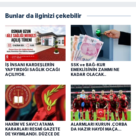
Bunlar da ilginizi çekebilir
İŞ İNSANI KARDEŞLERİN
SSK ve BAĞ-KUR
YAPTIRDIĞI SAĞLIK OCAĞI
EMEKLİSİNİN ZAMMI NE
AÇILIYOR.
KADAR OLACAK..
HAKİM VE SAVCI ATAMA
ALARMLARI KURUN .ÇORBA
KARARLARI RESMİ GAZETE
DA HAZIR HAYDİ MAÇA...
DE YAYIMLANDI. DÜZCE DE