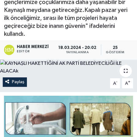
gençlerimize çoçuklarımıza daha yaşanabilir bir
Kaynaşlı meydana getireceğiz.Kapalı pazar yeri
ilk önceliğimiz, sırası ile tüm projeleri hayata
geçireceğiz bize inanın güvenin" ifadelerini
kullandı.
HABER MERKEZI
18.03.2024 - 20:02
25
EDITÖR
YAYINLANMA
GÖSTERIM
Paylaş
-
+
A
A