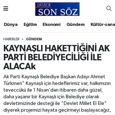
Foto Galeri
Akçakoca Nöbetçi Eczaneler
Dünya
Eğitim
Ekonomi
Gündem
Kültür-sana
Gizlilik Sözleşmesi
Akçakoca Hava Durumu
HABERLER
GÜNDEM
İletişim
Akçakoca Trafik Yoğunluk Haritası
KAYNAŞLI HAKETTİĞİNİ AK
PARTİ BELEDİYECİLİĞİ İLE
Künye
Süper Lig Puan Durumu ve Fikstür
ALACAk
Video Galeri
Tüm Manşetler
Ak Parti Kaynaşlı Belediye Başkan Adayı Ahmet
Türkmen" Kaynaşlı için hedeflerimiz var, halkımızın
Son Dakika Haberleri
teveccükü ile 1 Nisan'dan itibaren daha güzel,
daha yaşanır bir Kaynaşlı için Belediye olarak
Haber Arşivi
devletimizinde desteği ile "Devlet Millet El Ele"
diyerek projemizi hayata geçirmeyi başlayacağız,