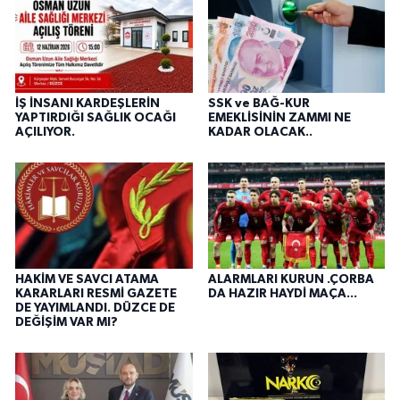
İŞ İNSANI KARDEŞLERİN
SSK ve BAĞ-KUR
YAPTIRDIĞI SAĞLIK OCAĞI
EMEKLİSİNİN ZAMMI NE
AÇILIYOR.
KADAR OLACAK..
HAKİM VE SAVCI ATAMA
ALARMLARI KURUN .ÇORBA
KARARLARI RESMİ GAZETE
DA HAZIR HAYDİ MAÇA...
DE YAYIMLANDI. DÜZCE DE
DEĞİŞİM VAR MI?