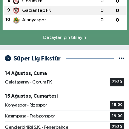
8
Çorum FK
0
0
9
Gaziantep FK
0
0
10
Alanyaspor
0
0
Detaylar için tıklayın
Süper Lig Fikstür
14 Ağustos, Cuma
Galatasaray - Çorum FK
21:30
15 Ağustos, Cumartesi
Konyaspor - Rizespor
19:00
Kasımpaşa - Trabzonspor
19:00
Gençlerbirliği S.K. - Fenerbahçe
21:30