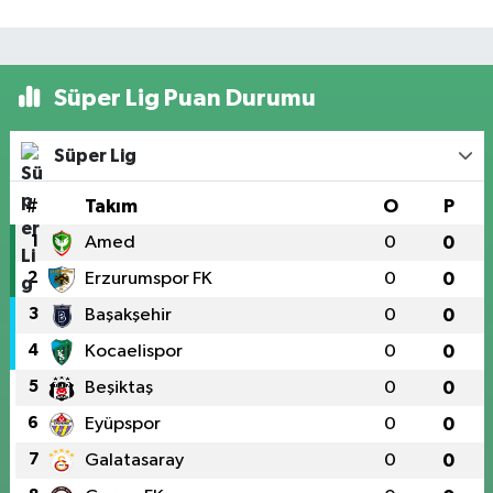
Süper Lig Puan Durumu
Süper Lig
#
Takım
O
P
1
Amed
0
0
2
Erzurumspor FK
0
0
3
Başakşehir
0
0
4
Kocaelispor
0
0
5
Beşiktaş
0
0
6
Eyüpspor
0
0
7
Galatasaray
0
0