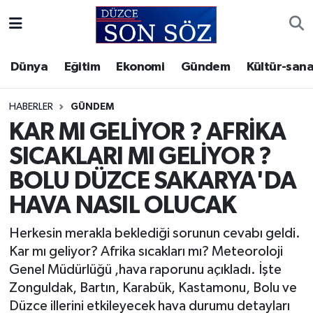
Foto Galeri
Akçakoca Nöbetçi Eczaneler
Dünya
Eğitim
Ekonomi
Gündem
Kültür-sana
Gizlilik Sözleşmesi
Akçakoca Hava Durumu
HABERLER
GÜNDEM
İletişim
Akçakoca Trafik Yoğunluk Haritası
KAR MI GELİYOR ? AFRİKA
SICAKLARI MI GELİYOR ?
Künye
Süper Lig Puan Durumu ve Fikstür
BOLU DÜZCE SAKARYA'DA
Video Galeri
Tüm Manşetler
HAVA NASIL OLUCAK
Son Dakika Haberleri
Herkesin merakla beklediği sorunun cevabı geldi.
Kar mı geliyor? Afrika sıcakları mı? Meteoroloji
Haber Arşivi
Genel Müdürlüğü ,hava raporunu açıkladı. İşte
Zonguldak, Bartın, Karabük, Kastamonu, Bolu ve
Düzce illerini etkileyecek hava durumu detayları