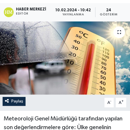
HABER MERKEZI
10.02.2024 - 10:42
24
EDITÖR
YAYINLANMA
GÖSTERIM
Paylaş
-
+
A
A
Meteoroloji Genel Müdürlüğü tarafından yapılan
son değerlendirmelere göre: Ülke genelinin