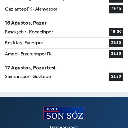
Gaziantep FK - Alanyaspor
21:30
16 Ağustos, Pazar
Başakşehir - Kocaelispor
19:00
Beşiktaş - Eyüpspor
21:30
Amed - Erzurumspor FK
21:30
17 Ağustos, Pazartesi
Samsunspor - Göztepe
21:30
Düzce Son Söz