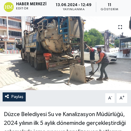
HABER MERKEZI
13.06.2024 - 12:49
11
EDITÖR
YAYINLANMA
GÖSTERIM
Paylaş
-
+
A
A
Düzce Belediyesi Su ve Kanalizasyon Müdürlüğü,
2024 yılının ilk 5 aylık döneminde gerçekleştirdiği