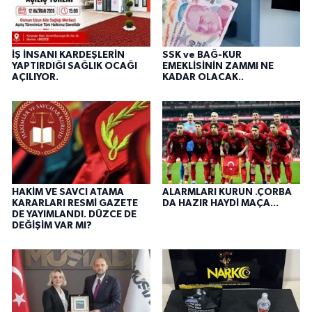
İŞ İNSANI KARDEŞLERİN
SSK ve BAĞ-KUR
YAPTIRDIĞI SAĞLIK OCAĞI
EMEKLİSİNİN ZAMMI NE
AÇILIYOR.
KADAR OLACAK..
HAKİM VE SAVCI ATAMA
ALARMLARI KURUN .ÇORBA
KARARLARI RESMİ GAZETE
DA HAZIR HAYDİ MAÇA...
DE YAYIMLANDI. DÜZCE DE
DEĞİŞİM VAR MI?