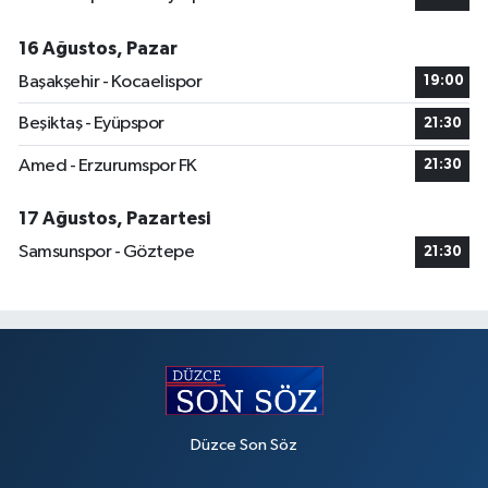
16 Ağustos, Pazar
Başakşehir - Kocaelispor
19:00
Beşiktaş - Eyüpspor
21:30
Amed - Erzurumspor FK
21:30
17 Ağustos, Pazartesi
Samsunspor - Göztepe
21:30
Düzce Son Söz