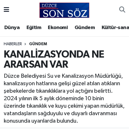
Foto Galeri
Akçakoca Nöbetçi Eczaneler
Dünya
Eğitim
Ekonomi
Gündem
Kültür-sana
Gizlilik Sözleşmesi
Akçakoca Hava Durumu
HABERLER
GÜNDEM
İletişim
Akçakoca Trafik Yoğunluk Haritası
KANALİZASYONDA NE
ARARSAN VAR
Künye
Süper Lig Puan Durumu ve Fikstür
Düzce Belediyesi Su ve Kanalizasyon Müdürlüğü,
Video Galeri
Tüm Manşetler
kanalizasyon hatlarına gelişi güzel atılan atıkların
şebekelerde tıkanıklıklara yol açtığını belirtti.
Son Dakika Haberleri
2024 yılının ilk 5 aylık döneminde 10 binin
üzerinde tıkanıklık ve kuyu çekimi yapan müdürlük,
Haber Arşivi
vatandaşların sağduyulu ve duyarlı davranması
konusunda uyarılarda bulundu.