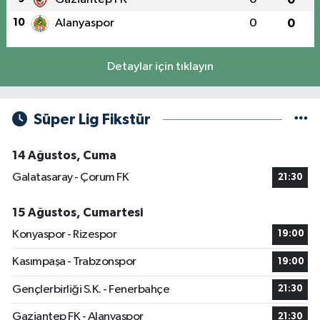
10
Alanyaspor
0
0
Detaylar için tıklayın
Süper Lig Fikstür
14 Ağustos, Cuma
Galatasaray - Çorum FK
21:30
15 Ağustos, Cumartesi
Konyaspor - Rizespor
19:00
Kasımpaşa - Trabzonspor
19:00
Gençlerbirliği S.K. - Fenerbahçe
21:30
Gaziantep FK - Alanyaspor
21:30