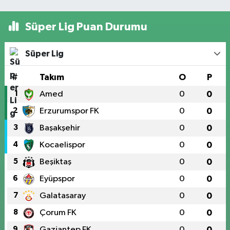
Süper Lig Puan Durumu
Süper Lig
#
Takım
O
P
1
Amed
0
0
2
Erzurumspor FK
0
0
3
Başakşehir
0
0
4
Kocaelispor
0
0
5
Beşiktaş
0
0
6
Eyüpspor
0
0
7
Galatasaray
0
0
8
Çorum FK
0
0
9
Gaziantep FK
0
0