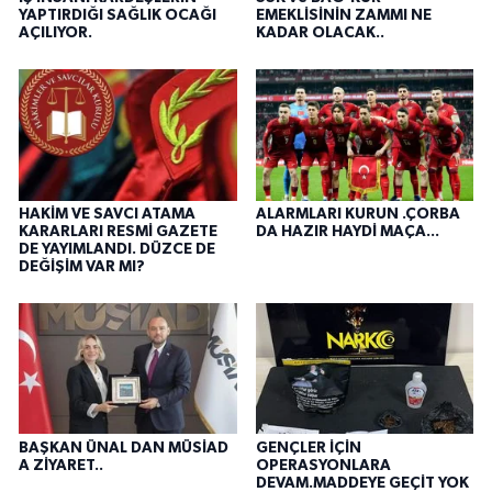
YAPTIRDIĞI SAĞLIK OCAĞI
EMEKLİSİNİN ZAMMI NE
AÇILIYOR.
KADAR OLACAK..
HAKİM VE SAVCI ATAMA
ALARMLARI KURUN .ÇORBA
KARARLARI RESMİ GAZETE
DA HAZIR HAYDİ MAÇA...
DE YAYIMLANDI. DÜZCE DE
DEĞİŞİM VAR MI?
BAŞKAN ÜNAL DAN MÜSİAD
GENÇLER İÇİN
A ZİYARET..
OPERASYONLARA
DEVAM.MADDEYE GEÇİT YOK