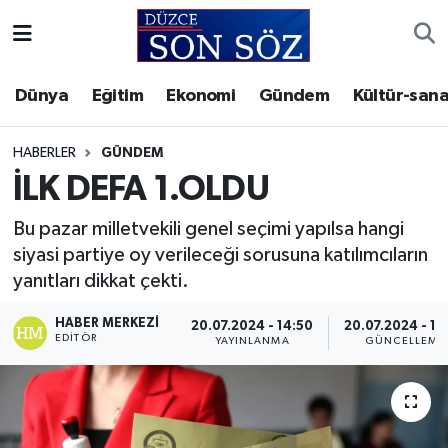
Foto Galeri
Akçakoca Nöbetçi Eczaneler
Dünya
Eğitim
Ekonomi
Gündem
Kültür-sana
Gizlilik Sözleşmesi
Akçakoca Hava Durumu
HABERLER
GÜNDEM
İletişim
Akçakoca Trafik Yoğunluk Haritası
İLK DEFA 1.OLDU
Bu pazar milletvekili genel seçimi yapılsa hangi
Künye
Süper Lig Puan Durumu ve Fikstür
siyasi partiye oy verileceği sorusuna katılımcıların
yanıtları dikkat çekti.
Video Galeri
Tüm Manşetler
HABER MERKEZI
20.07.2024 - 14:50
20.07.2024 - 14
Son Dakika Haberleri
EDITÖR
YAYINLANMA
GÜNCELLEME
Haber Arşivi