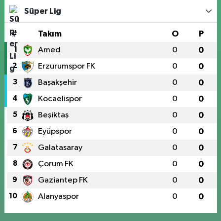
Süper Lig
#
Takım
O
P
1
Amed
0
0
2
Erzurumspor FK
0
0
3
Başakşehir
0
0
4
Kocaelispor
0
0
5
Beşiktaş
0
0
6
Eyüpspor
0
0
7
Galatasaray
0
0
8
Çorum FK
0
0
9
Gaziantep FK
0
0
10
Alanyaspor
0
0