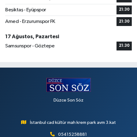
Beşiktaş - Eyüpspor
21:30
Amed - Erzurumspor FK
21:30
17 Ağustos, Pazartesi
Samsunspor - Göztepe
21:30
Düzce Son Söz
İstanbul cad kültür mah krem park avm 3.kat
05415258881