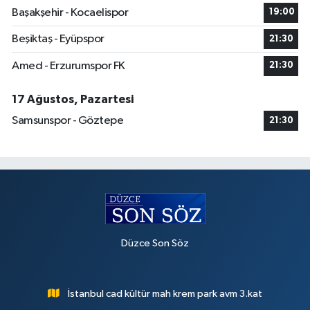
Başakşehir - Kocaelispor
19:00
Beşiktaş - Eyüpspor
21:30
Amed - Erzurumspor FK
21:30
17 Ağustos, Pazartesi
Samsunspor - Göztepe
21:30
Düzce Son Söz
İstanbul cad kültür mah krem park avm 3.kat