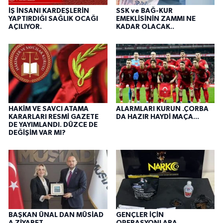
İŞ İNSANI KARDEŞLERİN
SSK ve BAĞ-KUR
YAPTIRDIĞI SAĞLIK OCAĞI
EMEKLİSİNİN ZAMMI NE
AÇILIYOR.
KADAR OLACAK..
HAKİM VE SAVCI ATAMA
ALARMLARI KURUN .ÇORBA
KARARLARI RESMİ GAZETE
DA HAZIR HAYDİ MAÇA...
DE YAYIMLANDI. DÜZCE DE
DEĞİŞİM VAR MI?
BAŞKAN ÜNAL DAN MÜSİAD
GENÇLER İÇİN
A ZİYARET..
OPERASYONLARA