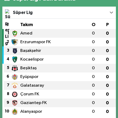
Süper Lig
#
Takım
O
P
1
Amed
0
0
2
Erzurumspor FK
0
0
3
Başakşehir
0
0
4
Kocaelispor
0
0
5
Beşiktaş
0
0
6
Eyüpspor
0
0
7
Galatasaray
0
0
8
Çorum FK
0
0
9
Gaziantep FK
0
0
10
Alanyaspor
0
0