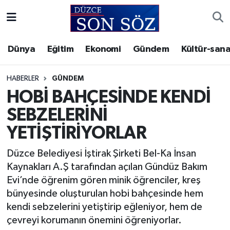
Foto Galeri
Akçakoca Nöbetçi Eczaneler
Dünya
Eğitim
Ekonomi
Gündem
Kültür-sana
Gizlilik Sözleşmesi
Akçakoca Hava Durumu
HABERLER
GÜNDEM
İletişim
Akçakoca Trafik Yoğunluk Haritası
HOBİ BAHÇESİNDE KENDİ
SEBZELERİNİ
Künye
Süper Lig Puan Durumu ve Fikstür
YETİŞTİRİYORLAR
Video Galeri
Tüm Manşetler
Düzce Belediyesi İştirak Şirketi Bel-Ka İnsan
Kaynakları A.Ş tarafından açılan Gündüz Bakım
Son Dakika Haberleri
Evi’nde öğrenim gören minik öğrenciler, kreş
bünyesinde oluşturulan hobi bahçesinde hem
Haber Arşivi
kendi sebzelerini yetiştirip eğleniyor, hem de
çevreyi korumanın önemini öğreniyorlar.