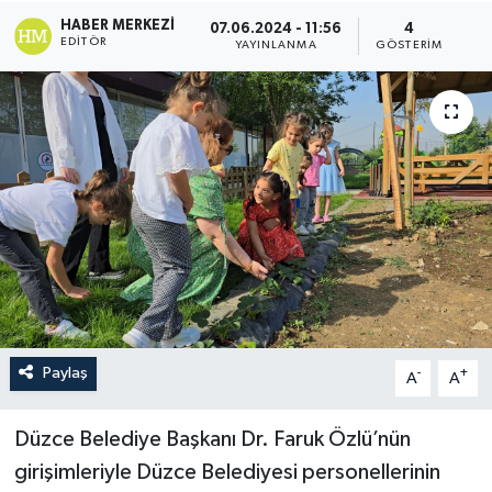
HABER MERKEZI
07.06.2024 - 11:56
4
EDITÖR
YAYINLANMA
GÖSTERIM
Paylaş
-
+
A
A
Düzce Belediye Başkanı Dr. Faruk Özlü’nün
girişimleriyle Düzce Belediyesi personellerinin