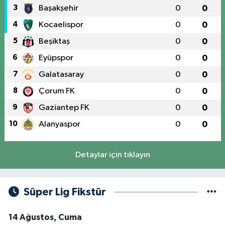
3
Başakşehir
0
0
4
Kocaelispor
0
0
5
Beşiktaş
0
0
6
Eyüpspor
0
0
7
Galatasaray
0
0
8
Çorum FK
0
0
9
Gaziantep FK
0
0
10
Alanyaspor
0
0
Detaylar için tıklayın
Süper Lig Fikstür
14 Ağustos, Cuma