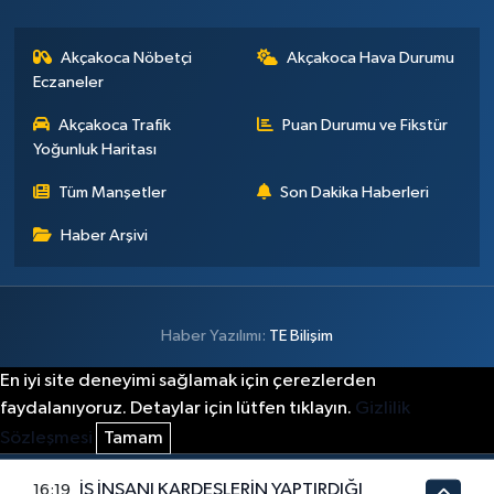
Akçakoca Nöbetçi
Akçakoca Hava Durumu
Eczaneler
Akçakoca Trafik
Puan Durumu ve Fikstür
Yoğunluk Haritası
Tüm Manşetler
Son Dakika Haberleri
Haber Arşivi
Haber Yazılımı:
TE Bilişim
En iyi site deneyimi sağlamak için çerezlerden
faydalanıyoruz. Detaylar için lütfen tıklayın.
Gizlilik
Sözleşmesi
Tamam
İŞ İNSANI KARDEŞLERİN YAPTIRDIĞI
16:19