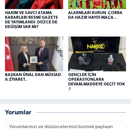
HAKİM VE SAVCI ATAMA
ALARMLARI KURUN .ÇORBA
KARARLARI RESMİ GAZETE
DA HAZIR HAYDİ MAÇA...
DE YAYIMLANDI. DÜZCE DE
DEĞİŞİM VAR MI?
BAŞKAN ÜNAL DAN MÜSİAD
GENÇLER İÇİN
A ZİYARET..
OPERASYONLARA
DEVAM.MADDEYE GEÇİT YOK
.!
Yorumlar