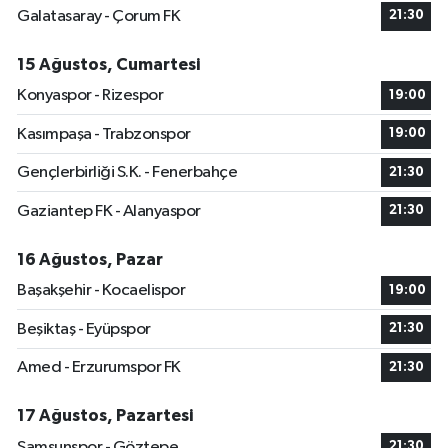
Galatasaray - Çorum FK
21:30
15 Ağustos, Cumartesi
Konyaspor - Rizespor
19:00
Kasımpaşa - Trabzonspor
19:00
Gençlerbirliği S.K. - Fenerbahçe
21:30
Gaziantep FK - Alanyaspor
21:30
16 Ağustos, Pazar
Başakşehir - Kocaelispor
19:00
Beşiktaş - Eyüpspor
21:30
Amed - Erzurumspor FK
21:30
17 Ağustos, Pazartesi
Samsunspor - Göztepe
21:30