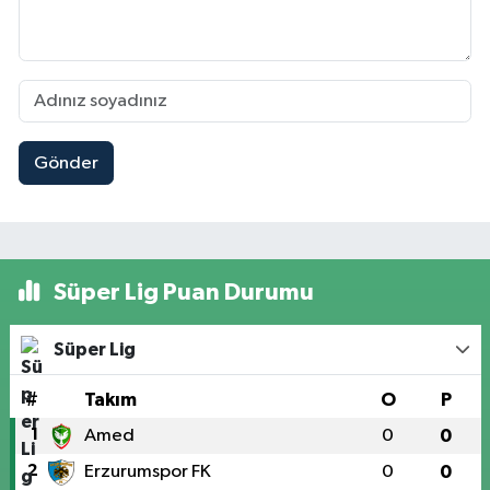
Gönder
Süper Lig Puan Durumu
Süper Lig
#
Takım
O
P
1
Amed
0
0
2
Erzurumspor FK
0
0