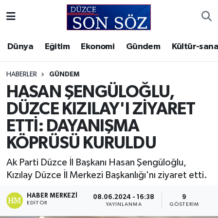
Foto Galeri
Akçakoca Nöbetçi Eczaneler
Dünya
Eğitim
Ekonomi
Gündem
Kültür-sana
Gizlilik Sözleşmesi
Akçakoca Hava Durumu
HABERLER
GÜNDEM
İletişim
Akçakoca Trafik Yoğunluk Haritası
HASAN ŞENGÜLOĞLU,
DÜZCE KIZILAY'I ZİYARET
Künye
Süper Lig Puan Durumu ve Fikstür
ETTİ: DAYANIŞMA
Video Galeri
Tüm Manşetler
KÖPRÜSÜ KURULDU
Son Dakika Haberleri
Ak Parti Düzce İl Başkanı Hasan Şengüloğlu,
Kızılay Düzce İl Merkezi Başkanlığı'nı ziyaret etti.
Haber Arşivi
HABER MERKEZI
08.06.2024 - 16:38
9
EDITÖR
YAYINLANMA
GÖSTERIM