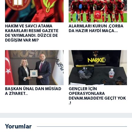
HAKİM VE SAVCI ATAMA
ALARMLARI KURUN .ÇORBA
KARARLARI RESMİ GAZETE
DA HAZIR HAYDİ MAÇA...
DE YAYIMLANDI. DÜZCE DE
DEĞİŞİM VAR MI?
BAŞKAN ÜNAL DAN MÜSİAD
GENÇLER İÇİN
A ZİYARET..
OPERASYONLARA
DEVAM.MADDEYE GEÇİT YOK
.!
Yorumlar