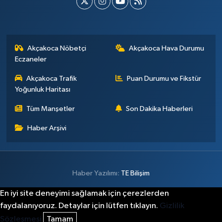
Akçakoca Nöbetçi
Akçakoca Hava Durumu
Eczaneler
Akçakoca Trafik
Puan Durumu ve Fikstür
Yoğunluk Haritası
Tüm Manşetler
Son Dakika Haberleri
Haber Arşivi
Haber Yazılımı:
TE Bilişim
En iyi site deneyimi sağlamak için çerezlerden
faydalanıyoruz. Detaylar için lütfen tıklayın.
Gizlilik
Sözleşmesi
Tamam