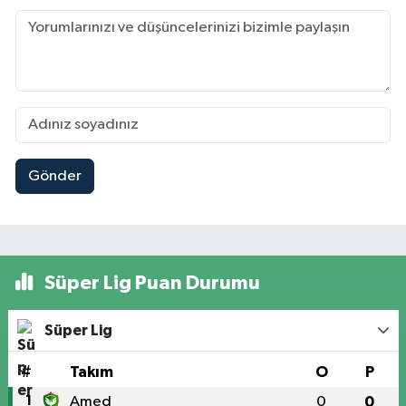
Gönder
Süper Lig Puan Durumu
Süper Lig
#
Takım
O
P
1
Amed
0
0