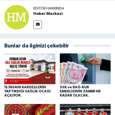
EDITÖR HAKKINDA
Haber Merkezi
Bunlar da ilginizi çekebilir
İŞ İNSANI KARDEŞLERİN
SSK ve BAĞ-KUR
YAPTIRDIĞI SAĞLIK OCAĞI
EMEKLİSİNİN ZAMMI NE
AÇILIYOR.
KADAR OLACAK..