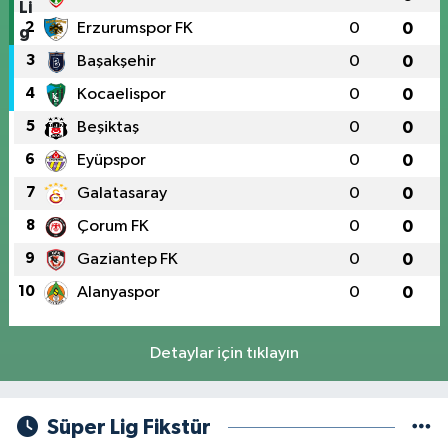
2
Erzurumspor FK
0
0
3
Başakşehir
0
0
4
Kocaelispor
0
0
5
Beşiktaş
0
0
6
Eyüpspor
0
0
7
Galatasaray
0
0
8
Çorum FK
0
0
9
Gaziantep FK
0
0
10
Alanyaspor
0
0
Detaylar için tıklayın
Süper Lig Fikstür