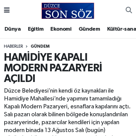
Foto Galeri
Akçakoca Nöbetçi Eczaneler
Dünya
Eğitim
Ekonomi
Gündem
Kültür-sana
Gizlilik Sözleşmesi
Akçakoca Hava Durumu
HABERLER
GÜNDEM
İletişim
Akçakoca Trafik Yoğunluk Haritası
HAMİDİYE KAPALI
MODERN PAZARYERİ
Künye
Süper Lig Puan Durumu ve Fikstür
AÇILDI
Video Galeri
Tüm Manşetler
Düzce Belediyesi’nin kendi öz kaynakları ile
Hamidiye Mahallesi’nde yapımını tamamladığı
Son Dakika Haberleri
Kapalı Modern Pazaryeri, esnaflara kapılarını açtı.
Salı pazarı olarak bilinen bölgede konuşlandırılan
Haber Arşivi
pazaryerinde, pazarcılar kendileri için yapılan
modern binada 13 Ağustos Salı (bugün)