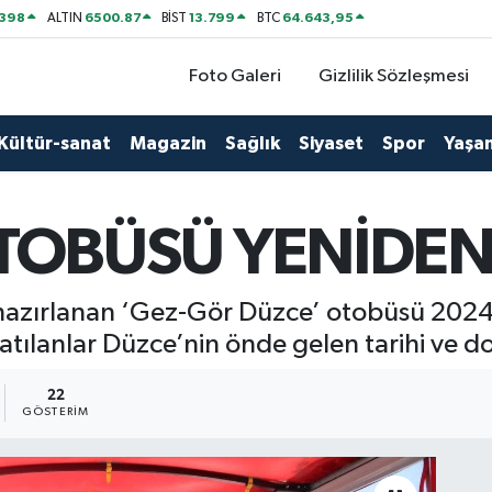
2398
6500.87
13.799
64.643,95
ALTIN
BİST
BTC
Foto Galeri
Gizlilik Sözleşmesi
Kültür-sanat
Magazin
Sağlık
Siyaset
Spor
Yaşa
TOBÜSÜ YENİDEN
 hazırlanan ‘Gez-Gör Düzce’ otobüsü 2024
atılanlar Düzce’nin önde gelen tarihi ve doğ
22
GÖSTERIM