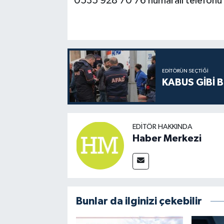
0535 928 70 76 numaralı telefonu 
EDITÖRÜN SEÇTIĞI
KABUS GİBİ B
EDITÖR HAKKINDA
Haber Merkezi
Bunlar da ilginizi çekebilir