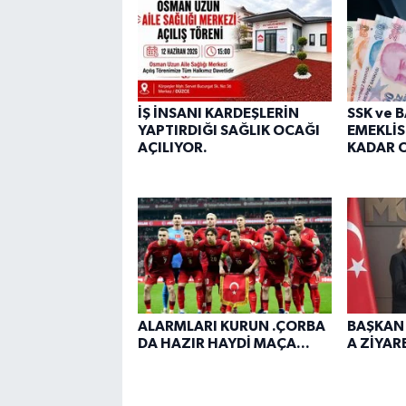
İŞ İNSANI KARDEŞLERİN
SSK ve 
YAPTIRDIĞI SAĞLIK OCAĞI
EMEKLİS
AÇILIYOR.
KADAR O
ALARMLARI KURUN .ÇORBA
BAŞKAN
DA HAZIR HAYDİ MAÇA...
A ZİYARE