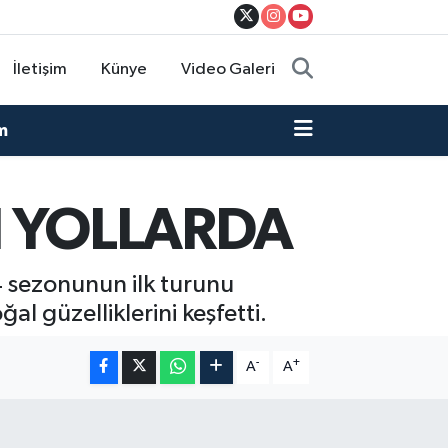
İletişim
Künye
Video Galeri
m
 YOLLARDA
 sezonunun ilk turunu
al güzelliklerini keşfetti.
-
+
A
A