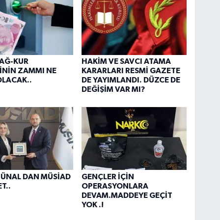
BAĞ-KUR
HAKİM VE SAVCI ATAMA
İNİN ZAMMI NE
KARARLARI RESMİ GAZETE
LACAK..
DE YAYIMLANDI. DÜZCE DE
DEĞİŞİM VAR MI?
 ÜNAL DAN MÜSİAD
GENÇLER İÇİN
T..
OPERASYONLARA
DEVAM.MADDEYE GEÇİT
YOK .!